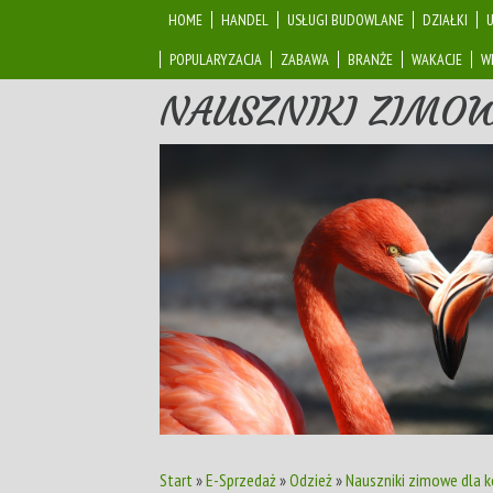
HOME
HANDEL
USŁUGI BUDOWLANE
DZIAŁKI
POPULARYZACJA
ZABAWA
BRANŻE
WAKACJE
W
NAUSZNIKI ZIMOW
Start
»
E-Sprzedaż
»
Odzież
»
Nauszniki zimowe dla k