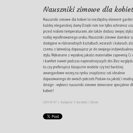
Nauszniki zimowe dla kobie
Nauszniki zimowe dla kobiet to niezbędny element garder
każdej eleganckiej damy. Dzięki nim nie tylko ochronisz us
przed niskimi temperaturami, ale także dodasz swojej styliz
nutkę wyrafinowanego uroku. Nauszniki zimowe damskie s
dostępne w różnorodnych kształtach, wzorach i kolorach, dz
czemu z łatwością dopasujesz je do swojego indywidualne
stylu. Wykonane z wysokiej jakości materiałów zapewnią Ci 
i komfort nawet podczas najmroźniejszych dni. Bez względ
to, czy preferujesz klasyczne modele czy też bardziej
awangardowe wzory, na rynku znajdziesz coś idealnie
dopasowanego do swoich potrzeb. Postaw na jakość i modn
design - wybierz nauszniki zimowe stworzone specjalnie d
kobiet!
2025-05-07
|
Kategoria: E-Sprzedaż / Odzież