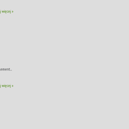
j więcej »
lement...
j więcej »