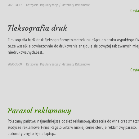
2021-04-13
|
Kategoria: Popularyzacja / Materiały Reklamowe
Czyta
Fleksografia druk
Fleksografia bądź druk fleksograficzny to metoda należąca do druku wypukłego. 
to, że wszelkie powierzchnie do drukowania znajdują się powyżej tak zwanych mie
niedrukowalnych. Jest...
2020-01-09
|
Kategoria: Popularyzacja / Materiały Reklamowe
Czyta
Parasol reklamowy
Polecamy państwu najmodniejszą odzież reklamową, akcesoria do wina oraz smacz
słodycze reklamowe. Firma Regalo Gifts w niskiej cenie oferuje reklamowy parasol
automatyczny, torbę na laptop...