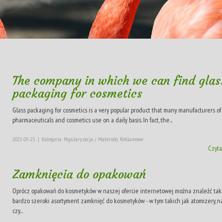
The company in which we can find glas
packaging for cosmetics
Glass packaging for cosmetics is a very popular product that many manufacturers of
pharmaceuticals and cosmetics use on a daily basis. In fact, the...
2021-05-25
|
Kategoria: Popularyzacja / Materiały Reklamowe
Czyta
Zamknięcia do opakowań
Oprócz opakowań do kosmetyków w naszej ofercie internetowej można znaleźć ta
bardzo szeroki asortyment zamknięć do kosmetyków - w tym takich jak atomizery, n
czy...