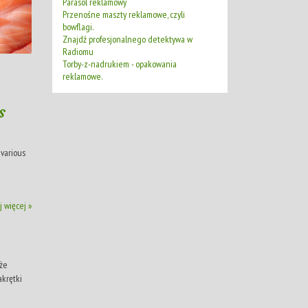
Parasol reklamowy
Przenośne maszty reklamowe, czyli
bowflagi.
Znajdź profesjonalnego detektywa w
Radiomu
Torby-z-nadrukiem - opakowania
reklamowe.
s
 various
j więcej »
kże
akrętki