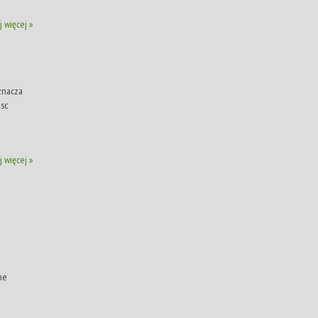
j więcej »
Oznacza
jsc
j więcej »
ne