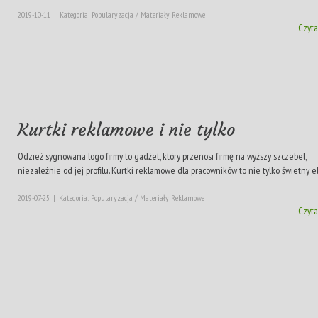
2019-10-11
|
Kategoria: Popularyzacja / Materiały Reklamowe
Czyta
Kurtki reklamowe i nie tylko
Odzież sygnowana logo firmy to gadżet, który przenosi firmę na wyższy szczebel,
niezależnie od jej profilu. Kurtki reklamowe dla pracowników to nie tylko świetny e
2019-07-25
|
Kategoria: Popularyzacja / Materiały Reklamowe
Czyta