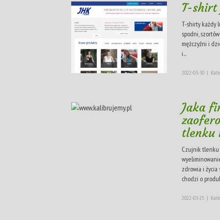
T-shirt
T-shirty każdy 
spodni, szortów
mężczyźni i dzi
i...
2022-03-30
|
Kate
Jaka f
zaofer
tlenku
Czujnik tlenku 
wyeliminowanie
zdrowia i życia
chodzi o produk
2022-03-25
|
Kate