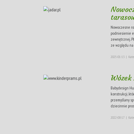
Nowocz
taraso
Nowoczesne roz
podniesienie es
zewnętrznej. Pł
ze względu na s
2025-01-13
|
Kate
Wózek
Babydesign Hus
konstrukcji, kt
przemyślany sp
dziecinnie pros
2022-08-17
|
Kate