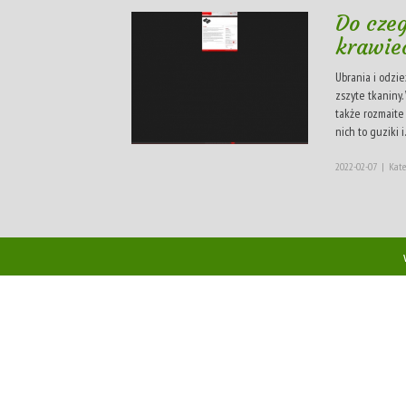
Do czeg
krawie
Ubrania i odzie
zszyte tkaniny
także rozmaite
nich to guziki i..
2022-02-07
|
Kate