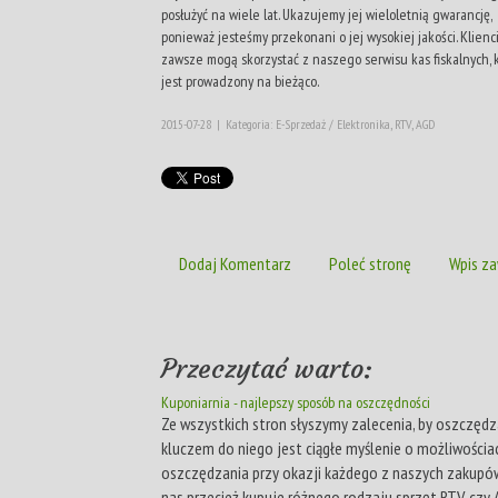
posłużyć na wiele lat. Ukazujemy jej wieloletnią gwarancję,
ponieważ jesteśmy przekonani o jej wysokiej jakości. Klienc
zawsze mogą skorzystać z naszego serwisu kas fiskalnych, 
jest prowadzony na bieżąco.
2015-07-28
|
Kategoria: E-Sprzedaż / Elektronika, RTV, AGD
Dodaj Komentarz
Poleć stronę
Wpis za
Przeczytać warto:
Kuponiarnia - najlepszy sposób na oszczędności
Ze wszystkich stron słyszymy zalecenia, by oszczędz
kluczem do niego jest ciągłe myślenie o możliwościa
oszczędzania przy okazji każdego z naszych zakupów
nas przecież kupuje różnego rodzaju sprzęt RTV, czy 