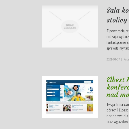
Sala k
stolicy
Z pewnością cz
rodzaju wydar
fantastycznie 
sprawdzimy taki
2021-04-07
|
Kate
Elbest 
konfere
nad m
Twoja firma sz
górach? Elbest
noclegowe dla 
oraz wyjazdów i