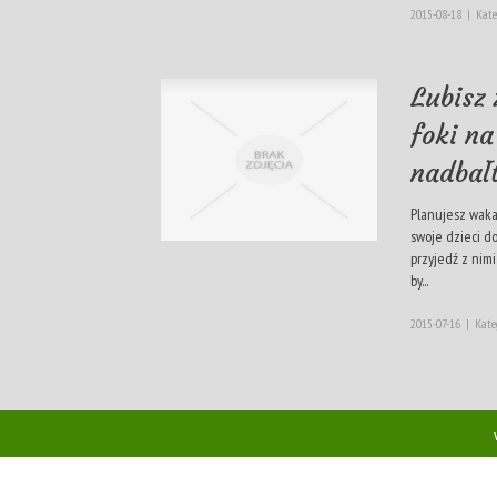
2015-08-18
|
Kate
Lubisz 
foki n
nadbał
Planujesz waka
swoje dzieci d
przyjedź z nimi
by...
2015-07-16
|
Kate