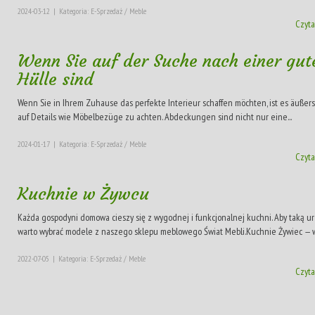
2024-03-12
|
Kategoria: E-Sprzedaż / Meble
Czyta
Wenn Sie auf der Suche nach einer gut
Hülle sind
Wenn Sie in Ihrem Zuhause das perfekte Interieur schaffen möchten, ist es äußerst
auf Details wie Möbelbezüge zu achten. Abdeckungen sind nicht nur eine...
2024-01-17
|
Kategoria: E-Sprzedaż / Meble
Czyta
Kuchnie w Żywcu
Każda gospodyni domowa cieszy się z wygodnej i funkcjonalnej kuchni. Aby taką ur
warto wybrać modele z naszego sklepu meblowego Świat Mebli.Kuchnie Żywiec — wy
2022-07-05
|
Kategoria: E-Sprzedaż / Meble
Czyta