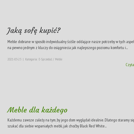
Jaką sofę kupić?
Meble dobrane w sposób indywidualny ściśle oddające nasze potrzeby w tych aspek
na pewno jednym z kluczy do osiągniecia jak najlepszego poziomu komfortu i...
2021-03-23
|
Kategoria: E-Sprzedaż / Meble
Czyta
Meble dla każdego
Każdemu zawsze zależy na tym, by jego dom wyglądał idealnie. Dlatego staramy s
szukać dla siebie wspaniałych mebli, jak choćby Black Red White...