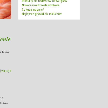
Produkty dla hodowców kotów i psów
Nowoczesne krzesła obrotowe
Co kupić na zimę?
Najlepsze gryzaki dla maluchów
enie
le także
j więcej »
dne
tole...