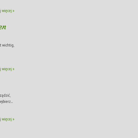
j więcej »
en
 wichtig,
j więcej »
ządzić,
bierz...
j więcej »