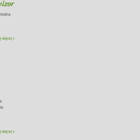
izor
u można
j więcej »
o
ale
j więcej »