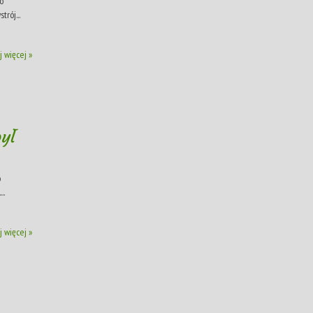
to
trój...
j więcej »
ył
o
..
j więcej »