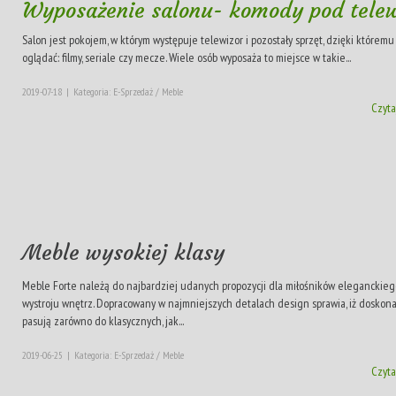
Wyposażenie salonu- komody pod telew
Salon jest pokojem, w którym występuje telewizor i pozostały sprzęt, dzięki którem
oglądać: filmy, seriale czy mecze. Wiele osób wyposaża to miejsce w takie...
2019-07-18
|
Kategoria: E-Sprzedaż / Meble
Czyta
Meble wysokiej klasy
Meble Forte należą do najbardziej udanych propozycji dla miłośników eleganckieg
wystroju wnętrz. Dopracowany w najmniejszych detalach design sprawia, iż doskon
pasują zarówno do klasycznych, jak...
2019-06-25
|
Kategoria: E-Sprzedaż / Meble
Czyta