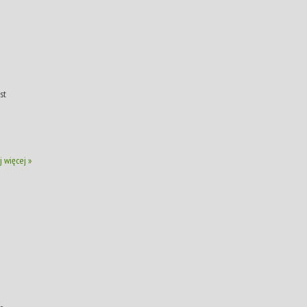
st
j więcej »