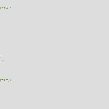
j więcej »
ich
osób
j więcej »