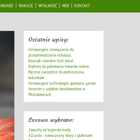
BRANŻE
WAKACJE
WITALNOŚĆ
WEB
KONTAKT
Ostatnie wpisy:
Innowacyjne rozwiązanie do
przeprowadzania instalacji.
Koszulki damskie hurt detal
Etykiety do pakowania towarów online
Ręczne narzędzie do podnoszenia
ładunków
Innowacyjne technologie spawania gazów
Internet z szybkim światłowodem w
Michałowicach
Losowo wybrane:
Zapachy od legendy mody
AZzardo - nowoczesny sklep z plafonami