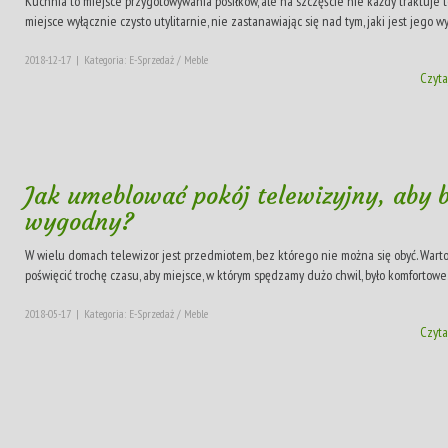
Kuchnia to miejsce przygotowywania posiłków, ale na szczęście nie każdy traktuje 
miejsce wyłącznie czysto utylitarnie, nie zastanawiając się nad tym, jaki jest jego wys
2018-12-17
|
Kategoria: E-Sprzedaż / Meble
Czyta
Jak umeblować pokój telewizyjny, aby b
wygodny?
W wielu domach telewizor jest przedmiotem, bez którego nie można się obyć. Wart
poświęcić trochę czasu, aby miejsce, w którym spędzamy dużo chwil, było komfortowe..
2018-05-17
|
Kategoria: E-Sprzedaż / Meble
Czyta