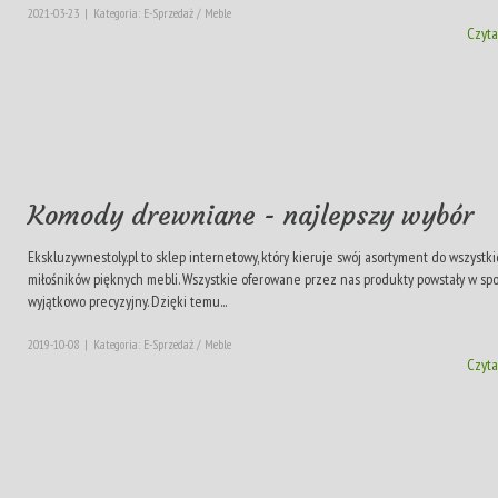
2021-03-23
|
Kategoria: E-Sprzedaż / Meble
Czyta
Komody drewniane - najlepszy wybór
Ekskluzywnestoly.pl to sklep internetowy, który kieruje swój asortyment do wszystk
miłośników pięknych mebli. Wszystkie oferowane przez nas produkty powstały w sp
wyjątkowo precyzyjny. Dzięki temu...
2019-10-08
|
Kategoria: E-Sprzedaż / Meble
Czyta