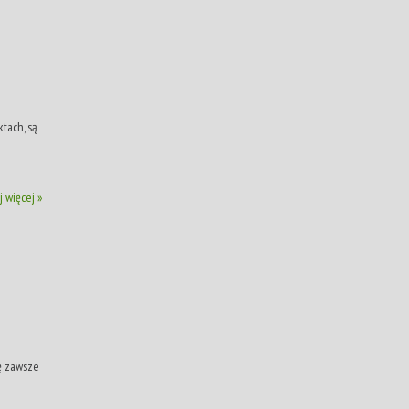
tach, są
j więcej »
ię zawsze