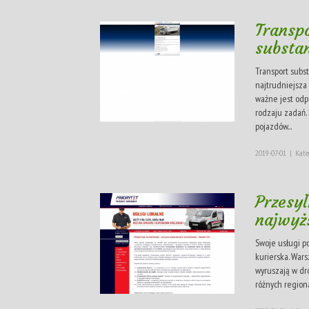
Transp
substan
Transport subs
najtrudniejsza
ważne jest odp
rodzaju zadań.
pojazdów...
2019-07-01
|
Kate
Przesył
najwyż
Swoje usługi po
kurierska. War
wyruszają w dr
różnych regionac