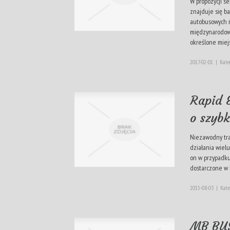
W propozycji s
znajduje się b
autobusowych n
międzynarodowy
określone miejs
2017-02-01
|
Kate
Rapid 
o szybk
Niezawodny tr
działania wielu
on w przypadku
dostarczone w b
2015-08-03
|
Kate
MB BUS