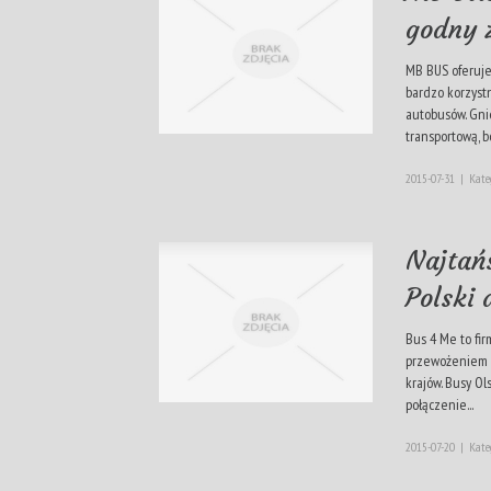
godny 
MB BUS oferuje
bardzo korzyst
autobusów. Gni
transportową, bo
2015-07-31
|
Kate
Najtańs
Polski 
Bus 4 Me to fir
przewożeniem p
krajów. Busy Ol
połączenie...
2015-07-20
|
Kate