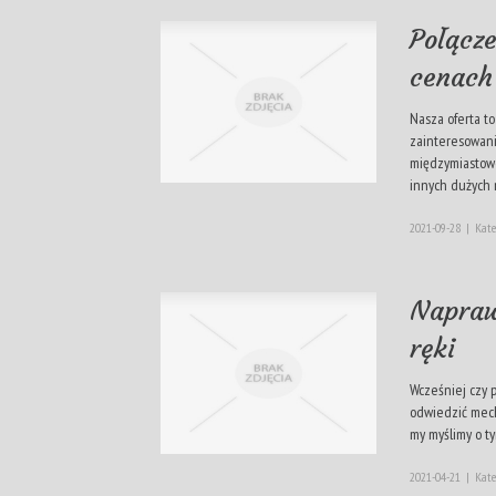
Połącz
cenach
Nasza oferta t
zainteresowan
międzymiastowe
innych dużych m
2021-09-28
|
Kate
Napraw
ręki
Wcześniej czy 
odwiedzić mech
my myślimy o tym
2021-04-21
|
Kate