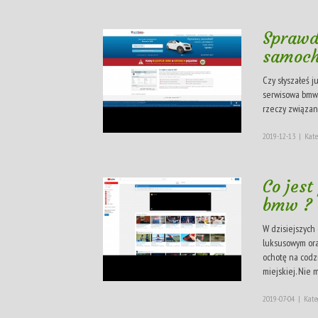
Sprawd
samoc
Czy słyszałeś j
serwisowa bmw?
rzeczy związany
2019-12-13
|
Kate
Co jest
bmw ?
W dzisiejszych
luksusowym ora
ochotę na codz
miejskiej. Nie ma
2019-07-04
|
Kate