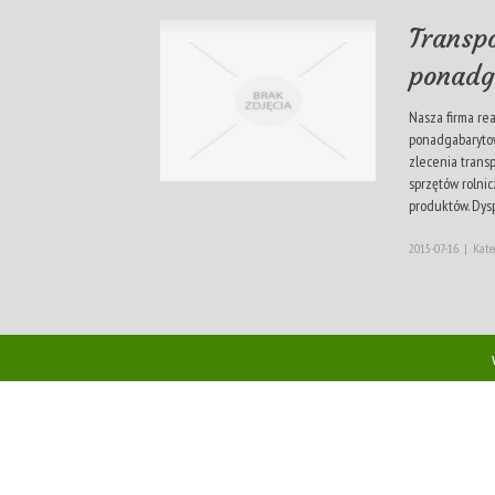
Transp
ponadg
Nasza firma re
ponadgabaryto
zlecenia trans
sprzętów rolnic
produktów. Dy
2015-07-16
|
Kate