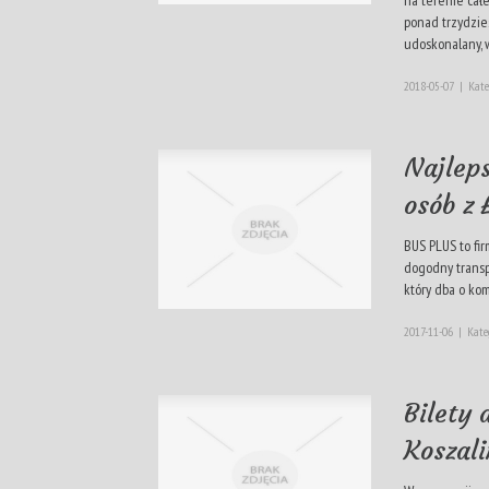
ponad trzydzies
udoskonalany, w.
2018-05-07
|
Kate
Najlep
osób z 
BUS PLUS to fir
dogodny transpo
który dba o kom
2017-11-06
|
Kate
Bilety
Koszal