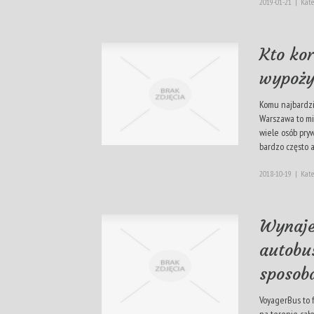
2019-01-21
|
Kate
Kto kor
wypoży
Komu najbardzi
Warszawa to mi
wiele osób pryw
bardzo często a
2018-10-19
|
Kate
Wynaj
autobu
sposob
VoyagerBus to 
na terenie cał