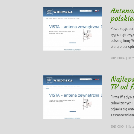
Antena
polski
Poszukując por
sygnał cyfrowy,
polskiej firmy 
oferuje porządn
2015-08-04
|
Kate
Najlep
TV od 
Firma Wiedysk
telewizyjnych i
pojawia się ant
zastosowaniem.
2015-08-04
|
Kate