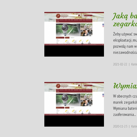
Jaką b
zegark
Żeby używać sw
eksploatacji, m
pozwolą nam w j
niezawodnością.
2021-02-22
|
Kate
Wymian
W obecnych cza
marek zegarków
Wymiana bateri
zaoferowania...
2020-11-23
|
Kate