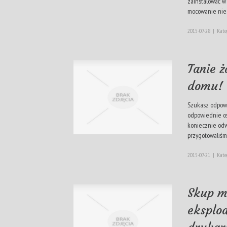
zainstalować w
mocowanie nie..
2015-07-28
|
Kate
Tanie 
domu! 
Szukasz odpowi
odpowiednie o
koniecznie odw
przygotowaliśmy
2015-07-21
|
Kate
Skup m
eksplo