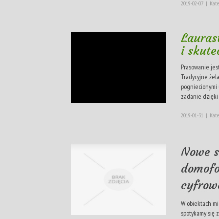
2019-02-07
|
Kate
Laurast
i skute
Prasowanie jest
Tradycyjne żel
pogniecionymi 
zadanie dzięki
2019-01-31
|
Kate
Nowe s
domofo
cyfrow
W obiektach mi
spotykamy się 