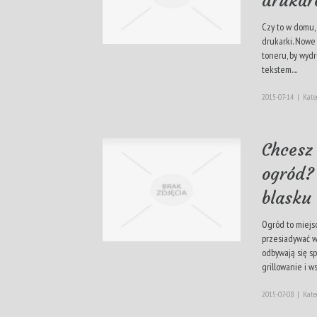
drukar
Czy to w domu,
drukarki. Nowe
toneru, by wyd
tekstem....
2015-07-14
|
Kate
Chcesz
ogród?
blasku
Ogród to miejsc
przesiadywać w
odbywają się sp
grillowanie i ws
2015-07-08
|
Kate