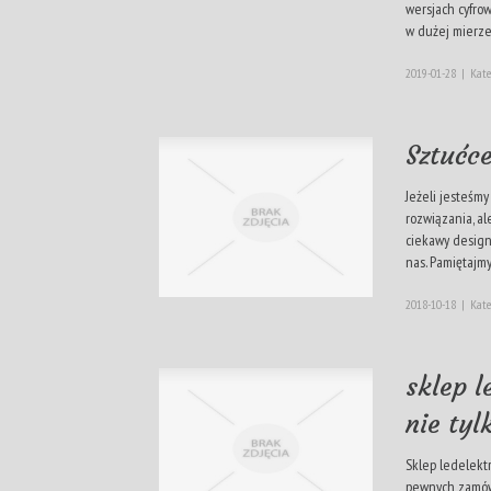
wersjach cyfro
w dużej mierze 
2019-01-28
|
Kate
Sztućce
Jeżeli jesteśmy
rozwiązania, a
ciekawy design
nas. Pamiętajmy, 
2018-10-18
|
Kate
sklep l
nie tyl
Sklep ledelektr
pewnych zamówi