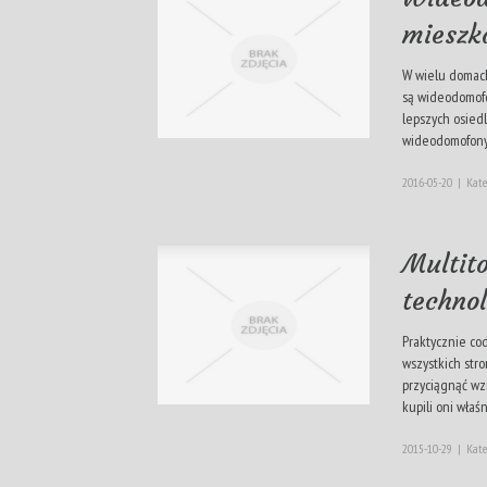
mieszk
W wielu domach
są wideodomofo
lepszych osied
wideodomofony 
2016-05-20
|
Kate
Multit
techno
Praktycznie co
wszystkich stro
przyciągnąć wzr
kupili oni właśn
2015-10-29
|
Kate