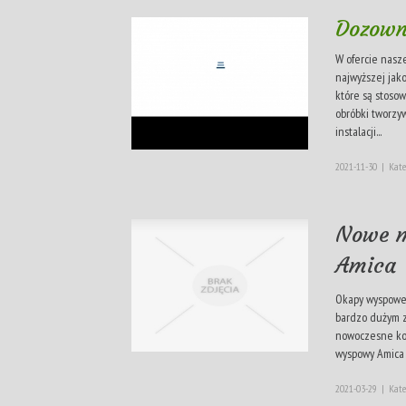
Dozown
W ofercie nasz
najwyższej jako
które są stoso
obróbki tworzy
instalacji...
2021-11-30
|
Kate
Nowe m
Amica
Okapy wyspowe 
bardzo dużym 
nowoczesne ko
wyspowy Amica j
2021-03-29
|
Kate