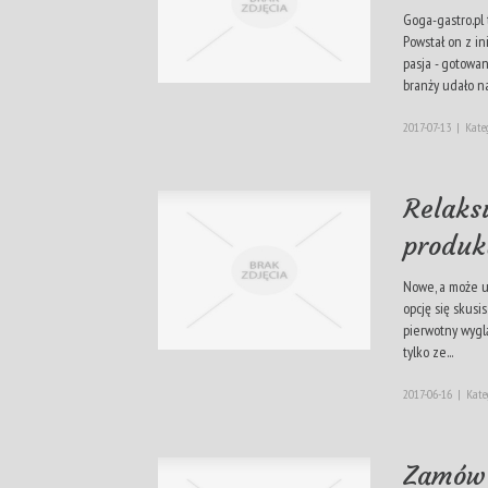
Goga-gastro.pl 
Powstał on z in
pasja - gotowa
branży udało na
2017-07-13
|
Kateg
Relaksu
produk
Nowe, a może u
opcję się skusi
pierwotny wygl
tylko ze...
2017-06-16
|
Kate
Zamów 