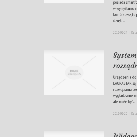
posiada smartfo
w wymyślaniu n
komórkowe, to 
dzięki...
2016-06-24
|
Kate
System
rozsąd
Urządzenia do 
LAURASTAR są 
rozwiązania tec
wygładzanie ma
ale może być...
2016-06-20
|
Kate
Wideod