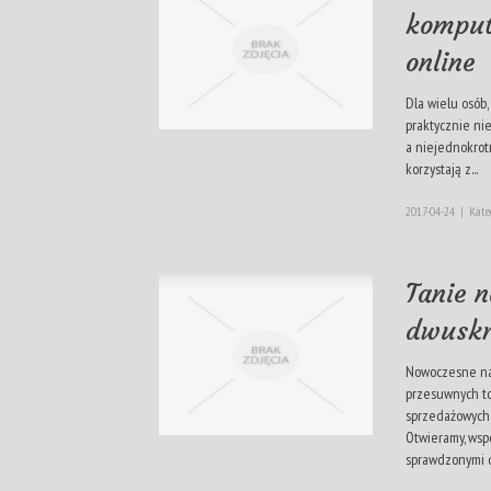
komput
online
Dla wielu osób,
praktycznie nie
a niejednokrot
korzystają z...
2017-04-24
|
Kate
Tanie 
dwuskr
Nowoczesne na
przesuwnych t
sprzedażowych
Otwieramy, wspó
sprawdzonymi dy