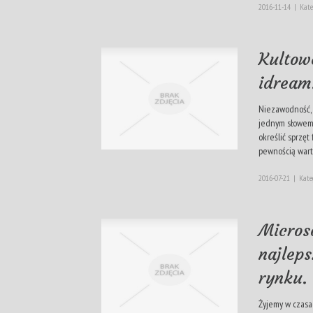
2016-11-14
|
Kate
Kultowe
idream
Niezawodność, 
jednym słowem 
określić sprzęt 
pewnością warty
2016-07-21
|
Kate
Micros
najlep
rynku.
Żyjemy w czasa