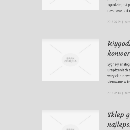
ogrodzie jest p
rowerowe jest 
2018-05-29
|
Kate
Wygodn
konwer
Sygnały analog
urządzeniach s
wszystkie now
sterowane w ten
2018-02-14
|
Kate
Sklep 
najleps