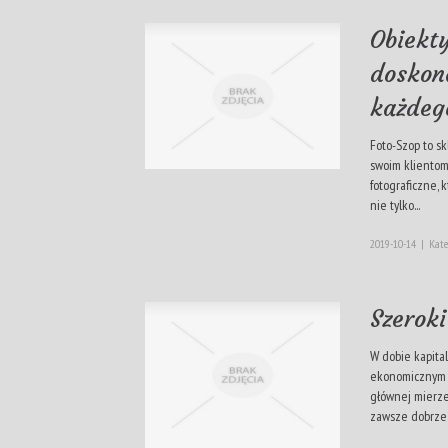
Obiekt
doskon
każdeg
Foto-Szop to sk
swoim klientom
fotograficzne,
nie tylko...
2019-10-14
|
Kate
Szerok
W dobie kapita
ekonomicznym n
głównej mierze 
zawsze dobrze 