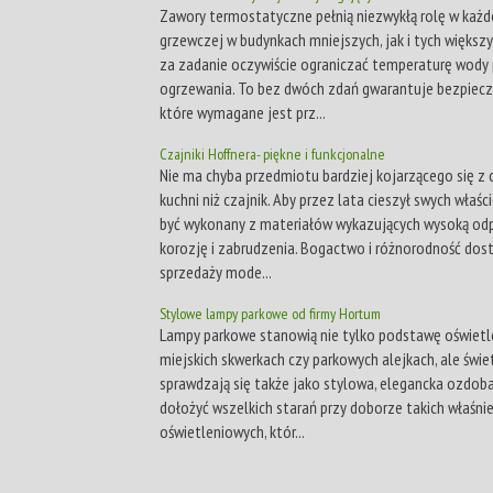
Zawory termostatyczne pełnią niezwykłą rolę w każd
grzewczej w budynkach mniejszych, jak i tych większ
za zadanie oczywiście ograniczać temperaturę wody
ogrzewania. To bez dwóch zdań gwarantuje bezpiec
które wymagane jest prz...
Czajniki Hoffnera- piękne i funkcjonalne
Nie ma chyba przedmiotu bardziej kojarzącego się z 
kuchni niż czajnik. Aby przez lata cieszył swych właścic
być wykonany z materiałów wykazujących wysoką od
korozję i zabrudzenia. Bogactwo i różnorodność dos
sprzedaży mode...
Stylowe lampy parkowe od firmy Hortum
Lampy parkowe stanowią nie tylko podstawę oświetl
miejskich skwerkach czy parkowych alejkach, ale świe
sprawdzają się także jako stylowa, elegancka ozdoba
dołożyć wszelkich starań przy doborze takich właśni
oświetleniowych, któr...