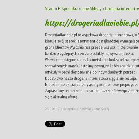
Start
»
E-Sprzedaż
»
Inne Sklepy
»
Drogeria internetow
https://drogeriadlaciebie.pl
Drogeriadlaciebie.pl to wyjątkowa drogeria internetowa, kt
kieruje swój szeroki asortyment do najbardziej wymagając
grona klientów. Wyróżnia nas przede wszystkim oferowanie
bardzo przystępnych cen za produkty najwyższej jakości.
Wszystkie dostępne u nas kosmetyki pochodzą od najlepszy
sprawdzonych marek. Jesteśmy pewni, że każdy znajdzie tut
artykuły w pełni dostosowane do indywidualnych potrzeb.
Dodatkowo nasza drogeria internetowa ciągle się rozwija.
Nieustannie aktualizujemy asortyment o nowe propozycje.
Zapraszamy serdecznie do bardziej szczegółowego zapoz
się z aktualną ofertą.
2020-05-19
|
Kategoria: E-Sprzedaż / Inne Sklepy