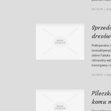
2017-11-09
|
Kate
Sprzed
dresów
Profesjonalne d
termoaktywnych
online Fabryka
różnorodny wyb
treningowej i m
2017-04-03
|
Kate
Piłeczk
komu m
Tenis stołowy t