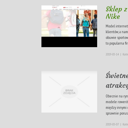
Sklep 
Nike
Model internet
klientów, a na
obuwie sportow
to popularna firm
2019-05-14
|
Kate
Świetn
atrakcy
Obecnie na ryn
modele rowerów
między innymi 
sprawnie porusz
2019-05-07
|
Kate