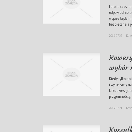
Lato to czas i
odpowiednie pr
wojaże będą ni
bezpieczne a je
2015-07-22
|
Kate
Rowery
wybór 
Kiedy tylko na
i wyruszamy na
kilkudziesięciu
przyjemnością, a
2015-07-21
|
Kate
Koszulk