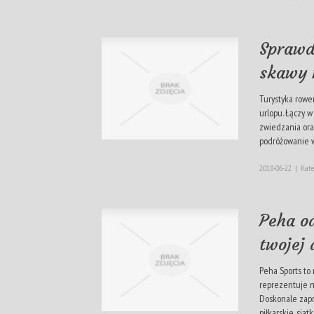
Sprawd
skawy 
Turystyka rowe
urlopu. Łączy w
zwiedzania ora
podróżowanie w 
2018-06-22
|
Kate
Peha o
twojej
Peha Sports to 
reprezentuje n
Doskonale zapr
piłkarskie, siat