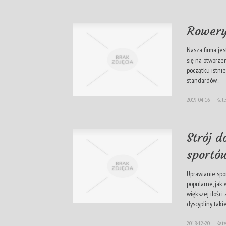
Rowery
Nasza firma je
się na otworze
początku istnie
standardów...
2019-04-16
|
Kate
Strój d
sportó
Uprawianie spo
popularne, jak 
większej ilośc
dyscypliny takie.
2018-12-20
|
Kate