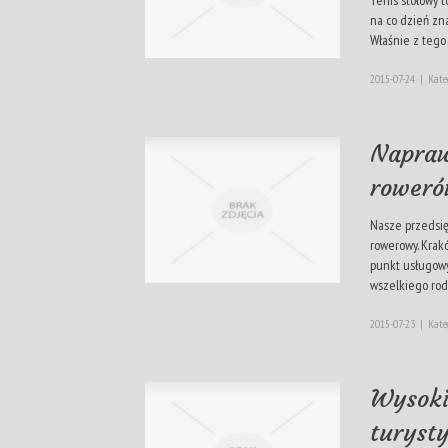
na co dzień zna
Właśnie z tego 
2015-07-24
|
Kate
Napraw
roweró
Nasze przedsię
rowerowy. Krak
punkt usługowy
wszelkiego rod
2015-07-23
|
Kate
Wysokie
turyst