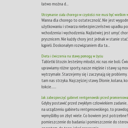
łatwo można d...
Utrzymanie ciała chorego w czystości nie musi być wielkim w
Wanna dla chorego to ostateczność. Nie jest wygod
użytkowaniu i stwarza niebezpieczeństwo upadku p
wchodzenia i wychodzenia. Najłatwiej jest umyć cho
prysznicem. Nie każdy chory jest jednak w stanie sta
kąpieli. Doskonałym rozwiązaniem dla ta...
Dieta i ćwiczenia na stawy pomogą w życiu
Tabletki litozin Jesteśmy młodzi, nic nas nie boli. Ćw
uprawiamy różne sporty, nasze mięśnie i stawy są moc
wytrzymałe. Starzejemy się i zaczynają się problemy. 
tam nas strzyka. Najczęściej stawy. Dłonie, kolana, kos
łokcie......
Jak zabezpieczyć gabinet rentgenowski przed promieniow
Gdyby postawić przed zwykłym człowiekiem zadanie,
na urządzeniu gabinetu rentgenowskiego, to prawdo
wymyśliłby on zbyt wiele. Co bowiem jest potrzebne
pomieszczenie do badania i pomieszczenie do stero
aparatem, do tego jakaś pracownia...