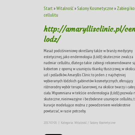
Start
»
Witalność
»
Salony Kosmetyczne
»
Zabiegi k
cellulitu
http://amaryllisclinic.pl/c
lodz/
Masaż podciśnieniowy określany także w branży medycyny
estetycznej, jako endermologia (Łódź) skutecznie zwalcza
nadmiar cellulitu, dlatego takie zabiegi rekomendowane s
kobietom z oporną w usunięciu tkanką tłuszczową, w okolic
ud i pośladków. Amaryllis Clinic to jeden z najchętniej
wybieranych łódzkich gabinetów kosmetycznych, oferujący
różnorodny wybór terapii laserowej, na okolice twarzy i całe
ciała. Wspomniana w tekście endermologia (Łódź) pozwala 
skuteczne, nieinwazyjne i bezbolesne usunięcie cellulitu, 
kuracje modelujące można z powodzeniem wielokrotnie
powtarzać, w razie potrzeby.
2017-07-05
|
Kategoria: Witalność / Salony Kosmetyczne