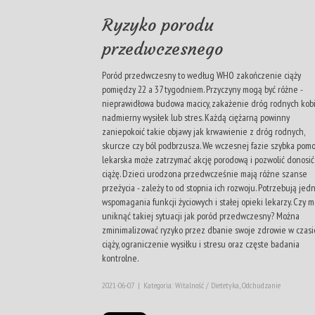
Ryzyko porodu
przedwczesnego
Poród przedwczesny to według WHO zakończenie ciąży
pomiędzy 22 a 37 tygodniem. Przyczyny mogą być różne -
nieprawidłowa budowa macicy, zakażenie dróg rodnych kobi
nadmierny wysiłek lub stres. Każdą ciężarną powinny
zaniepokoić takie objawy jak krwawienie z dróg rodnych,
skurcze czy ból podbrzusza. We wczesnej fazie szybka pom
lekarska może zatrzymać akcję porodową i pozwolić donosić
ciążę. Dzieci urodzona przedwcześnie mają różne szanse
przeżycia - zależy to od stopnia ich rozwoju. Potrzebują jed
wspomagania funkcji życiowych i stałej opieki lekarzy. Czy 
uniknąć takiej sytuacji jak poród przedwczesny? Można
zminimalizować ryzyko przez dbanie swoje zdrowie w czasi
ciąży, ograniczenie wysiłku i stresu oraz częste badania
kontrolne.
2021-06-07
|
Kategoria: Witalność / Dietetyka, Odchudzanie