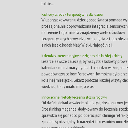
łokcie......
Fachowy ośrodek terapeutyczny dla dzieci
W uporządkowywaniu dziecięcego świata pomaga wy
profesjonalnie poprowadzona integracja sensoryczn
na terenie tego miasta znajdziemy wiele ośrodków
terapeutycznych prowadzących zajęcia z tego obsza
z nich jest ośrodek Mały Wielki. Najogólniej...
Kalendarz menstruacyjny niezbędny dla każdej kobiety
Lekarze zawsze zalecają, by wszystkie kobiety prowa
kalendarz menstruacyjny. Jest to bardzo ważne, nie t
powodów czysto komfortowych, by można było prze
kolejnej miesiączki. Lekarz podczas każdej wizyty chc
wiedzieć, kiedy miało miejsce os...
Innowacyjne metody leczenia stożka rogówki
Od dwóch dekad w świecie okulistyki, doskonalony je
Crosslinking Megaride, dedykowany do leczenia stożk
sprawdza się ponadto po operacjach chirurgii refrakcy
Sprzedażą niezbędnych narzędzi i akcesoriów, umożli
przeprowadzanie zabiegów...