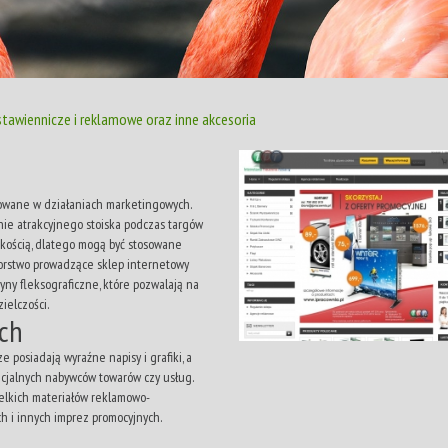
stawiennicze i reklamowe oraz inne akcesoria
sowane w działaniach marketingowych.
nie atrakcyjnego stoiska podczas targów
akością, dlatego mogą być stosowane
biorstwo prowadzące sklep internetowy
ny fleksograficzne, które pozwalają na
ielczości.
ych
posiadają wyraźne napisy i grafiki, a
ncjalnych nabywców towarów czy usług.
elkich materiałów reklamowo-
 i innych imprez promocyjnych.