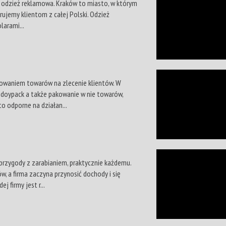
asy odzież reklamowa. Kraków to miasto, w którym
erujemy klientom z całej Polski. Odzież
larami...
nowaniem towarów na zlecenie klientów. W
u doypack a także pakowanie w nie towarów,
o odporne na działan...
przygody z zarabianiem, praktycznie każdemu.
w, a firma zaczyna przynosić dochody i się
 firmy jest r...