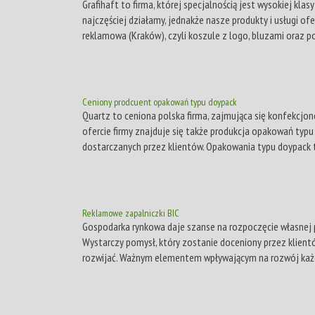
Grafihaft to firma, której specjalnością jest wysokiej kl
najczęściej działamy, jednakże nasze produkty i usługi of
reklamowa (Kraków), czyli koszule z logo, bluzami oraz po
Ceniony prodcuent opakowań typu doypack
Quartz to ceniona polska firma, zajmująca się konfekcjo
ofercie firmy znajduje się także produkcja opakowań typ
dostarczanych przez klientów. Opakowania typu doypack t
Reklamowe zapalniczki BIC
Gospodarka rynkowa daje szanse na rozpoczęcie własnej 
Wystarczy pomysł, który zostanie doceniony przez klientó
rozwijać. Ważnym elementem wpływającym na rozwój każdej