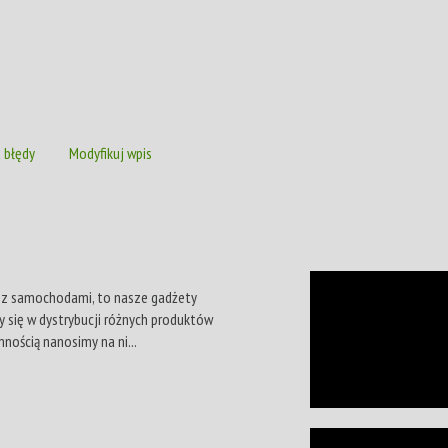
 błędy
Modyfikuj wpis
st z samochodami, to nasze gadżety
 się w dystrybucji różnych produktów
nością nanosimy na ni...