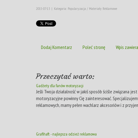
2015-07-13
|
Kategoria: Popularyzacja / Materiały Reklamowe
Dodaj Komentarz
Poleć stronę
Wpis zawiera
Przeczytać warto:
Gadżety dla fanów motoryzacji
Jeśli Twoja działalność w jakiś sposób ściśle związana je
motoryzacyjne powinny Cię zainteresować. Specjalizujemy
reklamowych, mamy pełen wachlarz akcesoriów i z przyjem
Grafihaft - najlepsza odzież reklamowa