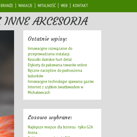
BRANŻE
WAKACJE
WITALNOŚĆ
WEB
KONTAKT
 INNE AKCESORIA
Ostatnie wpisy:
Innowacyjne rozwiązanie do
przeprowadzania instalacji.
Koszulki damskie hurt detal
Etykiety do pakowania towarów online
Ręczne narzędzie do podnoszenia
ładunków
Innowacyjne technologie spawania gazów
Internet z szybkim światłowodem w
Michałowicach
Losowo wybrane:
Najlepsze miejsce dla biznesu - tylko G2A
Arena