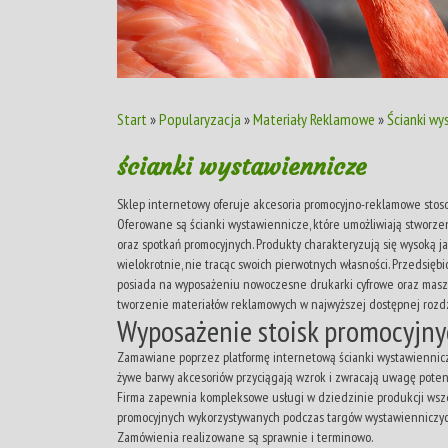
Start
»
Popularyzacja
»
Materiały Reklamowe
»
Ścianki wy
ścianki wystawiennicze
Sklep internetowy oferuje akcesoria promocyjno-reklamowe sto
Oferowane są ścianki wystawiennicze, które umożliwiają stworze
oraz spotkań promocyjnych. Produkty charakteryzują się wysoką j
wielokrotnie, nie tracąc swoich pierwotnych własności. Przedsię
posiada na wyposażeniu nowoczesne drukarki cyfrowe oraz maszy
tworzenie materiałów reklamowych w najwyższej dostępnej rozdz
Wyposażenie stoisk promocyjn
Zamawiane poprzez platformę internetową ścianki wystawiennicze 
żywe barwy akcesoriów przyciągają wzrok i zwracają uwagę pote
Firma zapewnia kompleksowe usługi w dziedzinie produkcji wsz
promocyjnych wykorzystywanych podczas targów wystawienniczych
Zamówienia realizowane są sprawnie i terminowo.