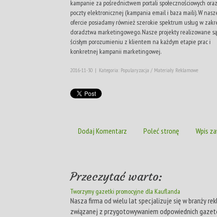
kampanie za pośrednictwem portali społecznościowych ora
poczty elektronicznej (kampania email i baza maili). W nasz
ofercie posiadamy również szerokie spektrum usług w zakr
doradztwa marketingowego. Nasze projekty realizowane s
ścisłym porozumieniu z klientem na każdym etapie prac i
konkretnej kampanii marketingowej.
2016-11-30
|
Kategoria: Popularyzacja / Materiały Reklamowe
Dodaj Komentarz
Poleć stronę
Wpis za
Przeczytać warto:
Tworzymy gazetki promocyjne dla Kauflanda
Nasza firma od wielu lat specjalizuje się w branży re
związanej z przygotowywaniem odpowiednich gazet