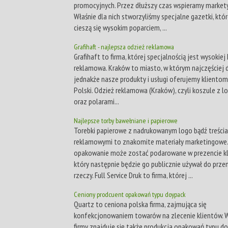
promocyjnych. Przez dłuższy czas wspieramy markety
Właśnie dla nich stworzyliśmy specjalne gazetki, któ
cieszą się wysokim poparciem, ...
Grafihaft - najlepsza odzież reklamowa
Grafihaft to firma, której specjalnością jest wysokiej
reklamowa. Kraków to miasto, w którym najczęściej 
jednakże nasze produkty i usługi oferujemy klientom
Polski. Odzież reklamowa (Kraków), czyli koszule z l
oraz polarami...
Najlepsze torby bawełniane i papierowe
Torebki papierowe z nadrukowanym logo bądź treści
reklamowymi to znakomite materiały marketingowe.
opakowanie może zostać podarowane w prezencie kl
który następnie będzie go publicznie używał do prze
rzeczy. Full Service Druk to firma, której ...
Ceniony prodcuent opakowań typu doypack
Quartz to ceniona polska firma, zajmująca się
konfekcjonowaniem towarów na zlecenie klientów. W
firmy znajduje się także produkcja opakowań typu d