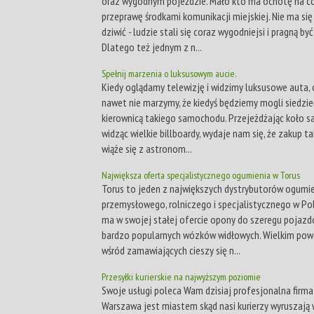
oraz wygodnym pojeździe. Mało kto ma ochotę na c
przeprawę środkami komunikacji miejskiej. Nie ma si
dziwić - ludzie stali się coraz wygodniejsi i pragną być
Dlatego też jednym z n...
Spełnij marzenia o luksusowym aucie.
Kiedy oglądamy telewizję i widzimy luksusowe auta,
nawet nie marzymy, że kiedyś będziemy mogli siedzie
kierownicą takiego samochodu. Przejeżdżając koło s
widząc wielkie billboardy, wydaje nam się, że zakup t
wiąże się z astronom...
Największa oferta specjalistycznego ogumienia w Torus
Torus to jeden z największych dystrybutorów ogumi
przemysłowego, rolniczego i specjalistycznego w Pol
ma w swojej stałej ofercie opony do szeregu pojazd
bardzo popularnych wózków widłowych. Wielkim po
wśród zamawiających cieszy się n...
Przesyłki kurierskie na najwyższym poziomie
Swoje usługi poleca Wam dzisiaj profesjonalna firma 
Warszawa jest miastem skąd nasi kurierzy wyruszają 