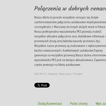
Połączenia w dobrych cenac
Nasza oferta to przede wszystkim cieszące się dużym
zainteresowaniem połączenia autobusowe międzymiastowe
szczególności z Warszawy do innych dużych miast w Polsce.
Nasza profesjonalna wyszukiwarka PKS pozwala znaleźć
wszystkie aktualne połączenia oraz dodatkowe informacje 
przewozach (trasy, ceny biletów, warunki przewozu itp.).
Wszystkie nasze przewozy są realizowane z wykorzystanie
bardzo nowoczesnych i komfortowych autobusów. Dajemy
gwarancje na wszystkie przewozy. Nasza strona internetowa
wyszukiwarka PKS jest na bieżąco aktualizowana. Zapewni
częste promocje na bilety autobusowe.
2021-09-28
|
Kategoria: Motoryzacja / Transport
Dodaj Komentarz
Poleć stronę
Wpis za