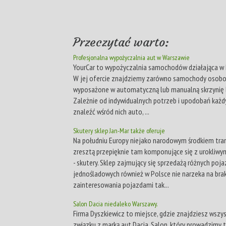
Przeczytać warto:
Profesjonalna wypożyczalnia aut w Warszawie
YourCar to wypożyczalnia samochodów działająca w 
W jej ofercie znajdziemy zarówno samochody osobow
wyposażone w automatyczną lub manualną skrzynię 
Zależnie od indywidualnych potrzeb i upodobań każ
znaleźć wśród nich auto, ...
Skutery sklep Jan-Mar także oferuje
Na południu Europy niejako narodowym środkiem tran
zresztą przepięknie tam komponujące się z urokliw
- skutery. Sklep zajmujący się sprzedażą różnych poj
jednośladowych również w Polsce nie narzeka na bra
zainteresowania pojazdami tak...
Salon Dacia niedaleko Warszawy.
Firma Dyszkiewicz to miejsce, gdzie znajdziesz wszy
związku z marką aut Dacia. Salon, który prowadzimy t