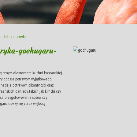
chili z papryki
apryka-gochugaru-
odłącznym elementem kuchni koreańskiej.
óry dodaje potrawom wyjątkowego
ra nadaje potrawom pikantności oraz
reańskich daniach, takich jak kimchi czy
a, przygotowywania sosów czy
aru cieszy się coraz większą