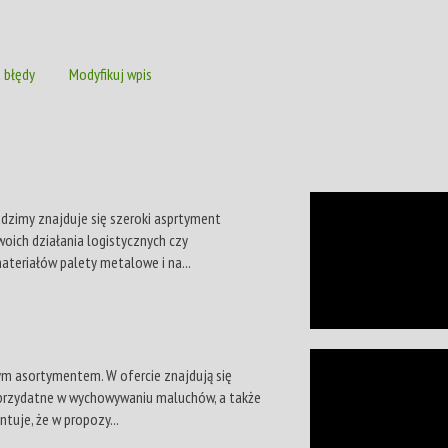
 błędy
Modyfikuj wpis
adzimy znajduje się szeroki asprtyment
oich działania logistycznych czy
ateriałów palety metalowe i na...
nym asortymentem. W ofercie znajdują się
ty przydatne w wychowywaniu maluchów, a także
tuje, że w propozy...