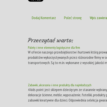
Dodaj Komentarz
Poleć stronę
Wpis zawiera
Przeczytać warto:
Palety i inne elementy logistyczne dla firm
W ofercie naszego przedsiębiorstw i hurtowni którą prow
produktów wykorzystywanych przez różnorodne firmy w sw
transportowych. Są to m.in. wykonane z wysokiej jakości m
Zabawki, akcesoria i inne produkty dla najmłodszych
4 kids point jest sklepem dziecięcym ze starannie wybra
dekoracje ścienne, meble, wyposażenie, foteliki, produk
zabawki kreatywne dla dzieci. Odpowiednia selekcja gwaran