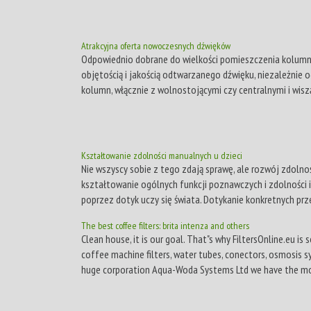
Atrakcyjna oferta nowoczesnych dźwięków
Odpowiednio dobrane do wielkości pomieszczenia kolumn
objętością i jakością odtwarzanego dźwięku, niezależnie 
kolumn, włącznie z wolnostojącymi czy centralnymi i wisząc
Kształtowanie zdolności manualnych u dzieci
Nie wszyscy sobie z tego zdają sprawę, ale rozwój zdoln
kształtowanie ogólnych funkcji poznawczych i zdolności 
poprzez dotyk uczy się świata. Dotykanie konkretnych pr
The best coffee filters: brita intenza and others
Clean house, it is our goal. That"s why FiltersOnline.eu is se
coffee machine filters, water tubes, conectors, osmosis 
huge corporation Aqua-Woda Systems Ltd we have the most