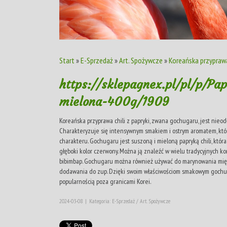
Start
»
E-Sprzedaż
»
Art. Spożywcze
»
Koreańska przyprawa 
https://sklepagnex.pl/pl/p/P
mielona-400g/1909
Koreańska przyprawa chili z papryki, zwana gochugaru, jest nie
Charakteryzuje się intensywnym smakiem i ostrym aromatem, kt
charakteru. Gochugaru jest suszoną i mieloną papryką chili, któ
głęboki kolor czerwony. Można ją znaleźć w wielu tradycyjnych ko
bibimbap. Gochugaru można również używać do marynowania mięs
dodawania do zup. Dzięki swoim właściwościom smakowym gochug
popularnością poza granicami Korei.
2024-03-08
|
Kategoria: E-Sprzedaż / Art. Spożywcze