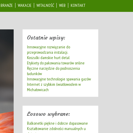
BRANŻE
WAKACJE
WITALNOŚĆ
WEB
KONTAKT
Ostatnie wpisy:
Innowacyjne rozwiązanie do
przeprowadzania instalacji.
Koszulki damskie hurt detal
Etykiety do pakowania towarów online
Ręczne narzędzie do podnoszenia
ładunków
Innowacyjne technologie spawania gazów
Internet z szybkim światłowodem w
Michałowicach
Losowo wybrane:
Balkonetki piękne i dobrze dopasowane
Kształtowanie zdolności manualnych u