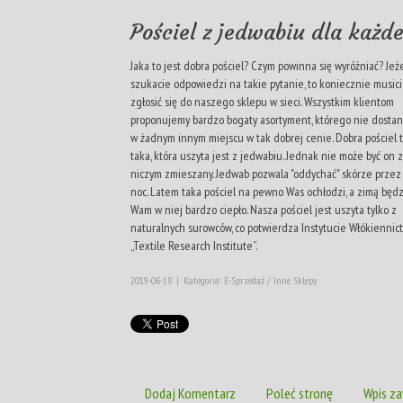
Pościel z jedwabiu dla każd
Jaka to jest dobra pościel? Czym powinna się wyróżniać? Jeże
szukacie odpowiedzi na takie pytanie, to koniecznie music
zgłosić się do naszego sklepu w sieci. Wszystkim klientom
proponujemy bardzo bogaty asortyment, którego nie dostan
w żadnym innym miejscu w tak dobrej cenie. Dobra pościel 
taka, która uszyta jest z jedwabiu. Jednak nie może być on z
niczym zmieszany. Jedwab pozwala "oddychać" skórze przez 
noc. Latem taka pościel na pewno Was ochłodzi, a zimą będ
Wam w niej bardzo ciepło. Nasza pościel jest uszyta tylko z
naturalnych surowców, co potwierdza Instytucie Włókiennic
„Textile Research Institute”.
2019-06-18
|
Kategoria: E-Sprzedaż / Inne Sklepy
Dodaj Komentarz
Poleć stronę
Wpis za