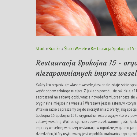
Start
»
Branże
»
Ślub i Wesele
»
Restauracja Spokojna 15 
Restauracja Spokojna 15 - org
niezapomnianych imprez wese
Każdy, kto organizuje własne wesele, doskonale zdaje sobie spr
wybór odpowiedniego miejsca. Z jakiego powodu się tak dzieje? 
zaproszeni na zabawę gości, wraz z nowożeńcami, przenoszą się w
oryginalne miejsce na wesele? Warszawa jest miastem, w którym 
W takim razie zapraszamy cię do skorzystania z oferty, jaką specj
Spokojna 15. Spokojna 15 to oryginalna restauracja, w które z
zabawę weselną. Wychodząc naprzeciw oczekiwaniom gości, Spoko
imprezy weselnej w naszej restauracji, w ogrodzie, w galerii, j
dziedzińcu, który usytuowany jest w pobliżu malowniczego ogrodu.