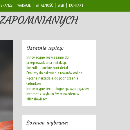
BRANŻE
WAKACJE
WITALNOŚĆ
WEB
KONTAKT
IEZAPOMNIANYCH
Ostatnie wpisy:
Innowacyjne rozwiązanie do
przeprowadzania instalacji.
Koszulki damskie hurt detal
Etykiety do pakowania towarów online
Ręczne narzędzie do podnoszenia
ładunków
Innowacyjne technologie spawania gazów
Internet z szybkim światłowodem w
Michałowicach
Losowo wybrane: