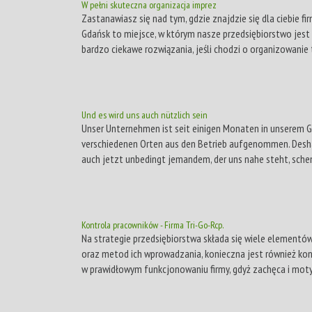
W pełni skuteczna organizacja imprez
Zastanawiasz się nad tym, gdzie znajdzie się dla ciebie fi
Gdańsk to miejsce, w którym nasze przedsiębiorstwo jest 
bardzo ciekawe rozwiązania, jeśli chodzi o organizowanie t
Und es wird uns auch nützlich sein
Unser Unternehmen ist seit einigen Monaten in unserem Ge
verschiedenen Orten aus den Betrieb aufgenommen. Desha
auch jetzt unbedingt jemandem, der uns nahe steht, schen
Kontrola pracowników - Firma Tri-Go-Rcp.
Na strategie przedsiębiorstwa składa się wiele elementów
oraz metod ich wprowadzania, konieczna jest również kon
w prawidłowym funkcjonowaniu firmy, gdyż zachęca i moty