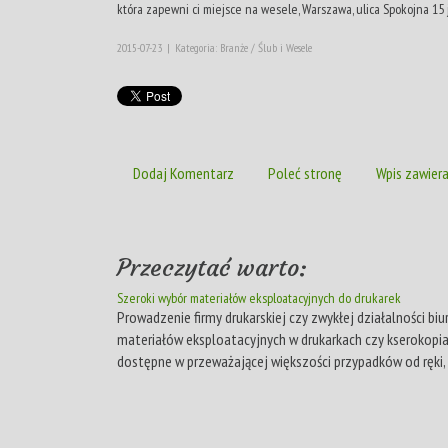
która zapewni ci miejsce na wesele, Warszawa, ulica Spokojna 15 j
2015-07-23
|
Kategoria: Branże / Ślub i Wesele
Dodaj Komentarz
Poleć stronę
Wpis zawiera
Przeczytać warto:
Szeroki wybór materiałów eksploatacyjnych do drukarek
Prowadzenie firmy drukarskiej czy zwykłej działalności b
materiałów eksploatacyjnych w drukarkach czy kserokopiar
dostępne w przeważającej większości przypadków od ręki, 