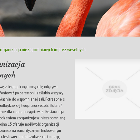
- organizacja niezapomnianych imprez weselnych
anizacja
lnych
awę z tego, jak ogromną rolę odgrywa
Ponieważ po ceremonii zaślubin wszyscy
łaśnie do wspomnianej sali. Potrzebne ci
odbędzie się twoja uroczystość ślubna?
alnie dla ciebie przygotowała Restauracja
 powodzeniem zorganizujesz niezapomnianą
jna 15 oferuje możliwość organizacji
ak również na romantycznym, brukowanym
 Jeśli więc nadal szukasz restauracji,