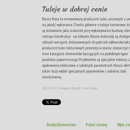
Tuleje w dobrej cenie
Nasza firma to renomowany producent tulei, cenionych z u
na jakość wykonania. Chodzi głównie o tuleje kartonowe, k
są stosowane jako szalunek przy wykonywaniu budowy róż
rodzaju konstrukcji - np. kolumn. Nasze materiały są dostę
różnych wersjach, dostosowanych do potrzeb odbiorców. Jak
producent tulei tekturowych jesteśmy w stanie dostarczyć 
inne kategorie elementów bazujących na podobnym typie
produktu papierniczego. Przykładem są specjalne tektury c
opakowania tekturowe o solidnych parametrach. Nasza ofert
także duży wybór specjalnych pojemników z solidnej stali
nierdzewnej.
2021-10-15
|
Kategoria: Branże / Inne Usługi
Dodaj Komentarz
Poleć stronę
Wpis za