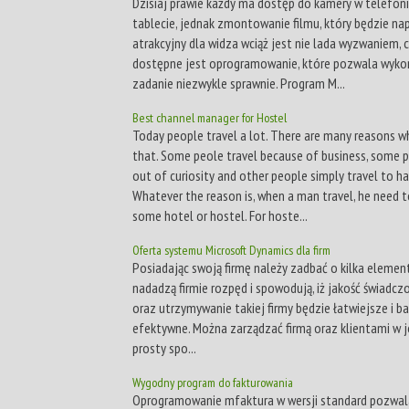
Dzisiaj prawie każdy ma dostęp do kamery w telefoni
tablecie, jednak zmontowanie filmu, który będzie n
atrakcyjny dla widza wciąż jest nie lada wyzwaniem, 
dostępne jest oprogramowanie, które pozwala wyko
zadanie niezwykle sprawnie. Program M...
Best channel manager for Hostel
Today people travel a lot. There are many reasons w
that. Some peole travel because of business, some p
out of curiosity and other people simply travel to ha
Whatever the reason is, when a man travel, he need t
some hotel or hostel. For hoste...
Oferta systemu Microsoft Dynamics dla firm
Posiadając swoją firmę należy zadbać o kilka elemen
nadadzą firmie rozpęd i spowodują, iż jakość świadcz
oraz utrzymywanie takiej firmy będzie łatwiejsze i ba
efektywne. Można zarządzać firmą oraz klientami w 
prosty spo...
Wygodny program do fakturowania
Oprogramowanie mfaktura w wersji standard pozwal