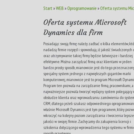
Start
»
WEB
»
Oprogramowanie
»
Oferta systemu Mic
Oferta systemu Microsoft
Dynamics dla firm
Posiadając swoją firmę należy zadbać o kilka elementów, kt
nadadzą firmie rozpęd i spowodują, iż jakość świadczonych 
oraz utrzymywanie takiej firmy będzie łatwiejsze i bardziej
efektywne. Można zarządzać firmą oraz klientami w jeden
bardzo prosty sposób, mianowicie jest do tego przeznaczon
specjalny system jednego z największych gigantów marki
komputerowej, mianowicie jest to program Microsoft Dynami
Program ten pozwala na zarządzanie firmą, pracownikami, a
najważniejsze pozwala tworzyć wydajny system polegający 
obsłudze klienta oraz wprowadzaniu zamówienia do syste
CRM, dlatego jeżeli szukasz odpowiedniego oprogramowani
właśnie Microsoft Dynamics jest tym programem, który pozwo
wkroczyć na kolejny poziom zarządzania i tworzenia lepsze
jakości w swojej firmie. Zachęcamy do zakupienia licencji i
szkolenia dotyczącego wprowadzenia tego systemu w firmi
sposób przystępny.