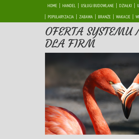
HOME
HANDEL
USŁUGI BUDOWLANE
DZIAŁKI
POPULARYZACJA
ZABAWA
BRANŻE
WAKACJE
W
OFERTA SYSTEMU
DLA FIRM