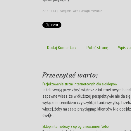
2016-11-14
|
Kategoria: WEB / Oprogramowanie
Dodaj Komentarz
Poleć stronę
Wpis za
Przeczytać warto:
Projektowanie strom internetowych dla e-sklepów
Jeżeli swoją przyszłość wiążesz z internetowym hand
zapewne wiesz, że w dłuższej perspektywie nie da si
wyłącznie cennikiem czy szybką i tanią wysyłką. Trze
więcej, żeby na stałe przyciągnąć klientów. Nie obejdz
dw�...
Sklep internetowy z oprogramowaniem Vebo