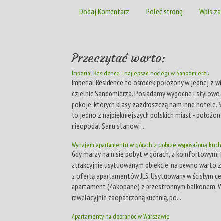
Dodaj Komentarz
Poleć stronę
Wpis za
Przeczytać warto:
Imperial Residence - najlepsze noclegi w Sanodmierzu
Imperial Residence to ośrodek położony w jednej z w
dzielnic Sandomierza. Posiadamy wygodne i stylow
pokoje, których klasy zazdroszczą nam inne hotele.
to jedno z najpiękniejszych polskich miast - położon
nieopodal Sanu stanowi ...
Wynajem apartamentu w górach z dobrze wyposażoną kuch
Gdy marzy nam się pobyt w górach, z komfortowymi 
atrakcyjnie usytuowanym obiekcie, na pewno warto 
z ofertą apartamentów JLS. Usytuowany w ścisłym c
apartament (Zakopane) z przestronnym balkonem, Wi
rewelacyjnie zaopatrzoną kuchnią, po...
Apartamenty na dobranoc w Warszawie