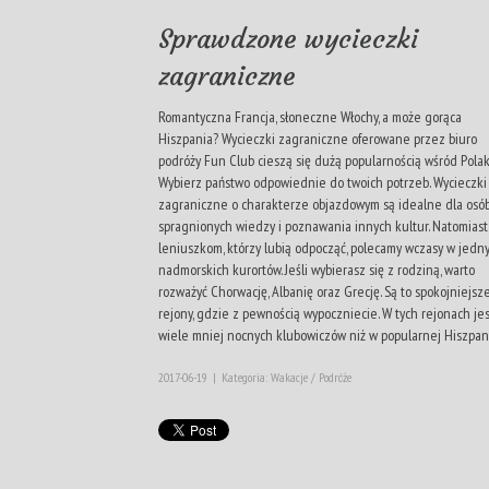
Sprawdzone wycieczki
zagraniczne
Romantyczna Francja, słoneczne Włochy, a może gorąca
Hiszpania? Wycieczki zagraniczne oferowane przez biuro
podróży Fun Club cieszą się dużą popularnością wśród Polak
Wybierz państwo odpowiednie do twoich potrzeb. Wycieczki
zagraniczne o charakterze objazdowym są idealne dla osó
spragnionych wiedzy i poznawania innych kultur. Natomiast
leniuszkom, którzy lubią odpocząć, polecamy wczasy w jedn
nadmorskich kurortów. Jeśli wybierasz się z rodziną, warto
rozważyć Chorwację, Albanię oraz Grecję. Są to spokojniejsz
rejony, gdzie z pewnością wypoczniecie. W tych rejonach jes
wiele mniej nocnych klubowiczów niż w popularnej Hiszpani
2017-06-19
|
Kategoria: Wakacje / Podróże