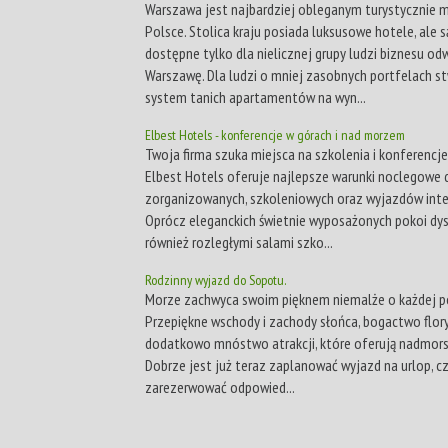
Warszawa jest najbardziej obleganym turystycznie 
Polsce. Stolica kraju posiada luksusowe hotele, ale 
dostępne tylko dla nielicznej grupy ludzi biznesu od
Warszawę. Dla ludzi o mniej zasobnych portfelach 
system tanich apartamentów na wyn...
Elbest Hotels - konferencje w górach i nad morzem
Twoja firma szuka miejsca na szkolenia i konferencj
Elbest Hotels oferuje najlepsze warunki noclegowe 
zorganizowanych, szkoleniowych oraz wyjazdów inte
Oprócz eleganckich świetnie wyposażonych pokoi d
również rozległymi salami szko...
Rodzinny wyjazd do Sopotu.
Morze zachwyca swoim pięknem niemalże o każdej po
Przepiękne wschody i zachody słońca, bogactwo flory 
dodatkowo mnóstwo atrakcji, które oferują nadmorsk
Dobrze jest już teraz zaplanować wyjazd na urlop, cz
zarezerwować odpowied...