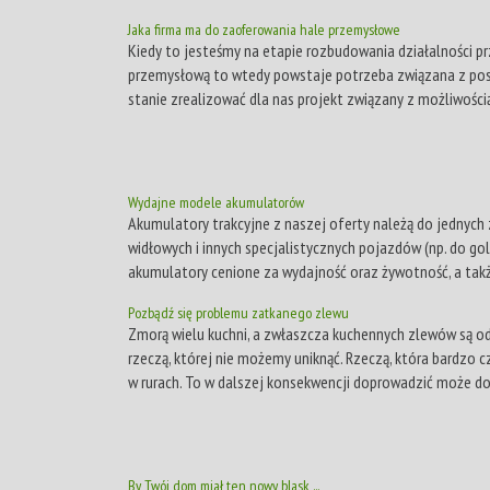
Jaka firma ma do zaoferowania hale przemysłowe
Kiedy to jesteśmy na etapie rozbudowania działalności pr
przemysłową to wtedy powstaje potrzeba związana z pos
stanie zrealizować dla nas projekt związany z możliwości
Wydajne modele akumulatorów
Akumulatory trakcyjne z naszej oferty należą do jednych
widłowych i innych specjalistycznych pojazdów (np. do go
akumulatory cenione za wydajność oraz żywotność, a takż
Pozbądź się problemu zatkanego zlewu
Zmorą wielu kuchni, a zwłaszcza kuchennych zlewów są odp
rzeczą, której nie możemy uniknąć. Rzeczą, która bardzo c
w rurach. To w dalszej konsekwencji doprowadzić może do 
By Twój dom miał ten nowy blask ...