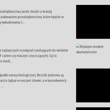
zedsiębiorstwa jeżeli chodzi o branżę
zukiwaniem przedsiębiorstwa, które będzie w
ą wybudowania t...
 z najlepszych rozwiązań zasilających do wózków
lf carów czy maszyn czyszczących). Są to
e możl...
adki natury biologicznej. Resztki jedzenia są
zęsto ląduje w naszym zlewie, a w konsekwencji -
...