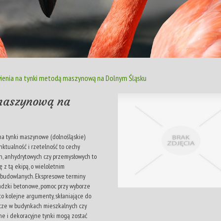
enia na tynki metodą maszynową na Dolnym Śląsku
maszynową na
 tynki maszynowe (dolnośląskie)
nktualność i rzetelność to cechy
, anhydrytowych czy przemysłowych to
ę z tą ekipą, o wieloletnim
w budowlanych. Ekspresowe terminy
sadzki betonowe, pomoc przy wyborze
to kolejne argumenty, skłaniające do
ewcze w budynkach mieszkalnych czy
zne i dekoracyjne tynki mogą zostać