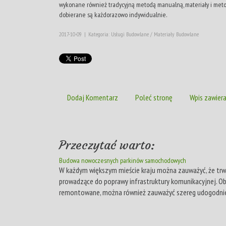
wykonane również tradycyjną metodą manualną, materiały i met
dobierane są każdorazowo indywidualnie.
2017-10-09
|
Kategoria: Usługi Budowlane / Materiały Budowlane
Dodaj Komentarz
Poleć stronę
Wpis zawiera
Przeczytać warto:
Budowa nowoczesnych parkinów samochodowych
W każdym większym mieście kraju można zauważyć, że trw
prowadzące do poprawy infrastruktury komunikacyjnej. Ob
remontowane, można również zauważyć szereg udogodnie