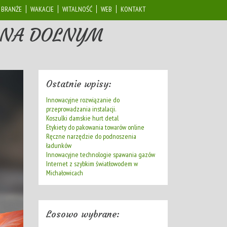
BRANŻE
WAKACJE
WITALNOŚĆ
WEB
KONTAKT
 NA DOLNYM
Ostatnie wpisy:
Innowacyjne rozwiązanie do
przeprowadzania instalacji.
Koszulki damskie hurt detal
Etykiety do pakowania towarów online
Ręczne narzędzie do podnoszenia
ładunków
Innowacyjne technologie spawania gazów
Internet z szybkim światłowodem w
Michałowicach
Losowo wybrane: