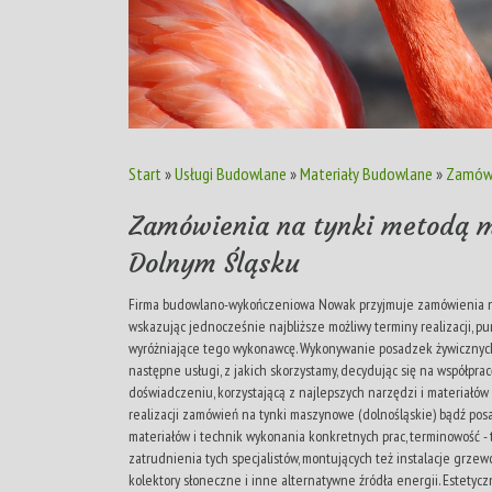
Start
»
Usługi Budowlane
»
Materiały Budowlane
»
Zamówi
Zamówienia na tynki metodą 
Dolnym Śląsku
Firma budowlano-wykończeniowa Nowak przyjmuje zamówienia na
wskazując jednocześnie najbliższe możliwy terminy realizacji, pu
wyróżniające tego wykonawcę. Wykonywanie posadzek żywicznych
następne usługi, z jakich skorzystamy, decydując się na współprac
doświadczeniu, korzystającą z najlepszych narzędzi i materiałó
realizacji zamówień na tynki maszynowe (dolnośląskie) bądź po
materiałów i technik wykonania konkretnych prac, terminowość - 
zatrudnienia tych specjalistów, montujących też instalacje grz
kolektory słoneczne i inne alternatywne źródła energii. Estetyc