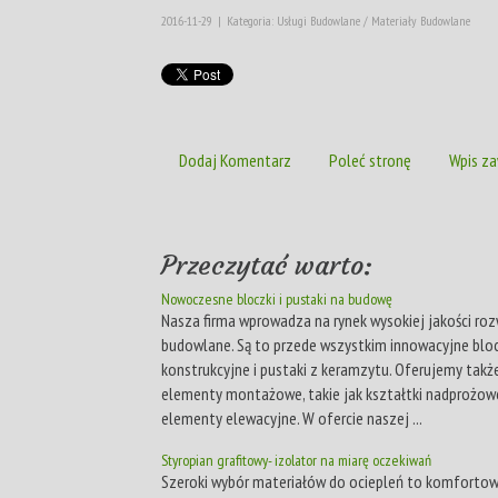
2016-11-29
|
Kategoria: Usługi Budowlane / Materiały Budowlane
Dodaj Komentarz
Poleć stronę
Wpis za
Przeczytać warto:
Nowoczesne bloczki i pustaki na budowę
Nasza firma wprowadza na rynek wysokiej jakości roz
budowlane. Są to przede wszystkim innowacyjne bloc
konstrukcyjne i pustaki z keramzytu. Oferujemy tak
elementy montażowe, takie jak kształtki nadprożowe
elementy elewacyjne. W ofercie naszej ...
Styropian grafitowy- izolator na miarę oczekiwań
Szeroki wybór materiałów do ociepleń to komfortow