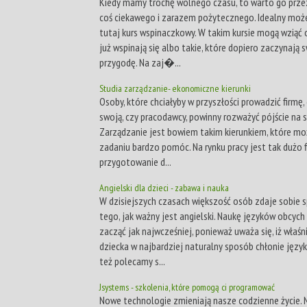
Kiedy mamy trochę wolnego czasu, to warto go prze
coś ciekawego i zarazem pożytecznego. Idealny moż
tutaj kurs wspinaczkowy. W takim kursie mogą wziąć 
już wspinają się albo takie, które dopiero zaczynają 
przygodę. Na zaj�...
Studia zarządzanie- ekonomiczne kierunki
Osoby, które chciałyby w przyszłości prowadzić firmę,
swoją, czy pracodawcy, powinny rozważyć pójście na s
Zarządzanie jest bowiem takim kierunkiem, które m
zadaniu bardzo pomóc. Na rynku pracy jest tak dużo f
przygotowanie d...
Angielski dla dzieci - zabawa i nauka
W dzisiejszych czasach większość osób zdaje sobie 
tego, jak ważny jest angielski. Naukę języków obcych
zacząć jak najwcześniej, ponieważ uważa się, iż właśn
dziecka w najbardziej naturalny sposób chłonie język
też polecamy s...
Jsystems - szkolenia, które pomogą ci programować
Nowe technologie zmieniają nasze codzienne życie. N