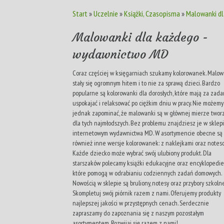
Start
»
Uczelnie
»
Książki, Czasopisma
»
Malowanki d
Malowanki dla każdego -
wydawnictwo MD
Coraz częściej w księgarniach szukamy kolorowanek. Malow
stały się ogromnym hitem i to nie za sprawą dzieci. Bardzo
popularne są kolorowanki dla dorosłych, które mają za zada
uspokajać i relaksować po ciężkim dniu w pracy. Nie możemy
jednak zapominać, że malowanki są w głównej mierze twor
dla tych najmłodszych. Bez problemu znajdziesz je w sklep
internetowym wydawnictwa MD. W asortymencie obecne są
również inne wersje kolorowanek: z naklejkami oraz notes
Każde dziecko może wybrać swój ulubiony produkt. Dla
starszaków polecamy książki edukacyjne oraz encyklopedie
które pomogą w odrabianiu codziennych zadań domowych.
Nowością w sklepie są bruliony, notesy oraz przybory szkolne
Skompletuj swój piórnik razem z nami. Oferujemy produkty
najlepszej jakości w przystępnych cenach. Serdecznie
zapraszamy do zapoznania się z naszym pozostałym
asortymentem. Rozwijaj się razem z nami!