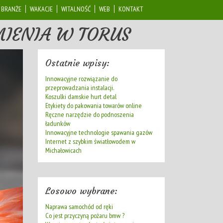
BRANŻE
WAKACJE
WITALNOŚĆ
WEB
KONTAKT
MIENIA W TORUS
Ostatnie wpisy:
Innowacyjne rozwiązanie do
przeprowadzania instalacji.
Koszulki damskie hurt detal
Etykiety do pakowania towarów online
Ręczne narzędzie do podnoszenia
ładunków
Innowacyjne technologie spawania gazów
Internet z szybkim światłowodem w
Michałowicach
Losowo wybrane:
Naprawa samochód od ręki
Co jest przyczyną pożaru bmw ?