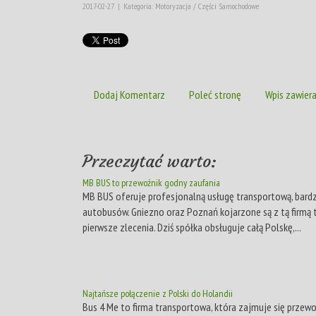
2017-02-27
|
Kategoria: Motoryzacja / Części Samochodowe
Dodaj Komentarz
Poleć stronę
Wpis zawiera
Przeczytać warto:
MB BUS to przewoźnik godny zaufania
MB BUS oferuje profesjonalną usługę transportową, bardz
autobusów. Gniezno oraz Poznań kojarzone są z tą firmą 
pierwsze zlecenia. Dziś spółka obsługuje całą Polskę,...
Najtańsze połączenie z Polski do Holandii
Bus 4 Me to firma transportowa, która zajmuje się przewo