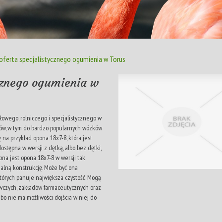
oferta specjalistycznego ogumienia w Torus
cznego ogumienia w
owego, rolniczego i specjalistycznego w
zdów, w tym do bardzo popularnych wózków
na przykład opona 18x7-8, która jest
tępna w wersji z dętką, albo bez dętki,
bna jest opona 18x7-8 w wersji tak
jalną konstrukcję. Może być ona
tórych panuje największa czystość. Mogą
wczych, zakładów farmaceutycznych oraz
bo nie ma możliwości dojścia w niej do