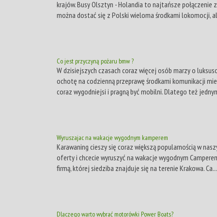
krajów. Busy Olsztyn - Holandia to najtańsze połączenie z
można dostać się z Polski wieloma środkami lokomocji, ale
Co jest przyczyną pożaru bmw ?
W dzisiejszych czasach coraz więcej osób marzy o luks
ochotę na codzienną przeprawę środkami komunikacji miejsk
coraz wygodniejsi i pragną być mobilni. Dlatego też jednym
Wyruszajac na wakacje wygodnym kamperem
Karawaning cieszy się coraz większą popularnością w naszym
oferty i chcecie wyruszyć na wakacje wygodnym Camperem
firmą, której siedziba znajduje się na terenie Krakowa. Ca...
Dlaczego warto wybrać motorówki Power Boats?