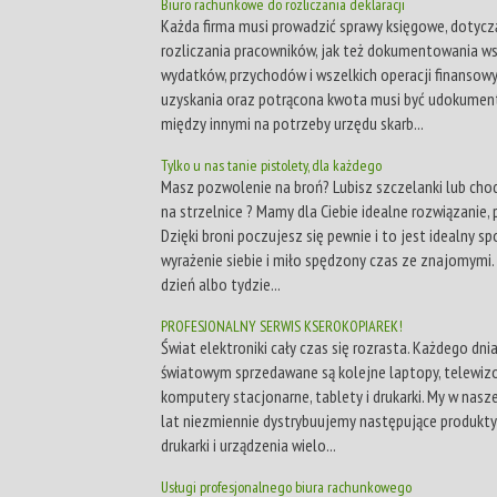
Biuro rachunkowe do rozliczania deklaracji
Każda firma musi prowadzić sprawy księgowe, dotycz
rozliczania pracowników, jak też dokumentowania ws
wydatków, przychodów i wszelkich operacji finansow
uzyskania oraz potrącona kwota musi być udokume
między innymi na potrzeby urzędu skarb...
Tylko u nas tanie pistolety, dla każdego
Masz pozwolenie na broń? Lubisz szczelanki lub cho
na strzelnice ? Mamy dla Ciebie idealne rozwiązanie, p
Dzięki broni poczujesz się pewnie i to jest idealny sp
wyrażenie siebie i miło spędzony czas ze znajomymi. 
dzień albo tydzie...
PROFESJONALNY SERWIS KSEROKOPIAREK!
Świat elektroniki cały czas się rozrasta. Każdego dni
światowym sprzedawane są kolejne laptopy, telewizo
komputery stacjonarne, tablety i drukarki. My w nasze
lat niezmiennie dystrybuujemy następujące produkty
drukarki i urządzenia wielo...
Usługi profesjonalnego biura rachunkowego