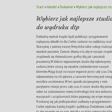
Start
»
Handel
»
Drukarnie
»
Wybierz jak najlepsze st
Wybierz jak najlepsze studi
do wydruku dtp
Dokładny wydruk książki bądź publikacji i przygotowanie
najlepszej okładki to dla Ciebie zadanie na najbliższy czas
Skorzystaj z pomocy naszej firmy, która takie usługi realizuj
wysokim poziomie. Zawsze dbamy o to, aby w naszym zespol
znajdowali się doświadczeni graficy dtp, jak i pozostali
pracownicy. W dobrze wyposażonym studio dtp wykonujemy
zadania, które cieszą się wysokim zadowoleniem naszych
klientów. Mogą liczyć na nasze wsparcie przez cały czas. Ch
odpowiadamy na ich pytania, a zarazem bierzemy pod uwa
wszelkie oczekiwania. W ten sposób utrzymujemy z nimi
pozytywne relacje przez cały czas. A nasze studio dtp pozw
sobie na zastosowanie nowej technologii. Jest ona widoczn
maszynach i urządzeniach, które pojawiają się w tym miejsc
Przekonaj się, jak profesjonalnie zadbamy o przygotowanie 
Ciebie wydruku każdej książki i publikacji. Dodatkowo zadb
to, aby pojawiła się na niej, okładka, na którą potencjalni kli