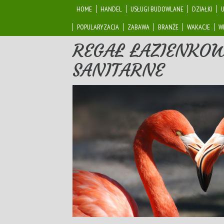
HOME
HANDEL
USŁUGI BUDOWLANE
DZIAŁKI
POPULARYZACJA
ZABAWA
BRANŻE
WAKACJE
W
REGAŁ ŁAZIENKOW
SANITARNE