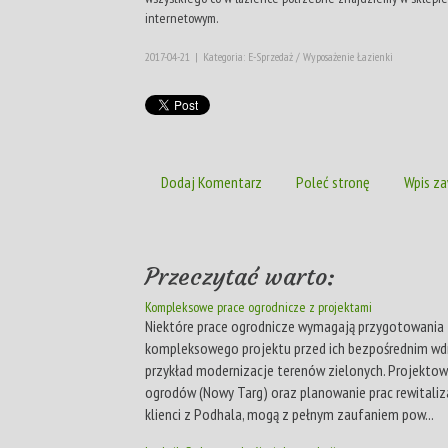
internetowym.
2017-04-21
|
Kategoria: E-Sprzedaż / Wyposażenie Łazienki
Dodaj Komentarz
Poleć stronę
Wpis za
Przeczytać warto:
Kompleksowe prace ogrodnicze z projektami
Niektóre prace ogrodnicze wymagają przygotowania
kompleksowego projektu przed ich bezpośrednim wd
przykład modernizacje terenów zielonych. Projektow
ogrodów (Nowy Targ) oraz planowanie prac rewitaliz
klienci z Podhala, mogą z pełnym zaufaniem pow...