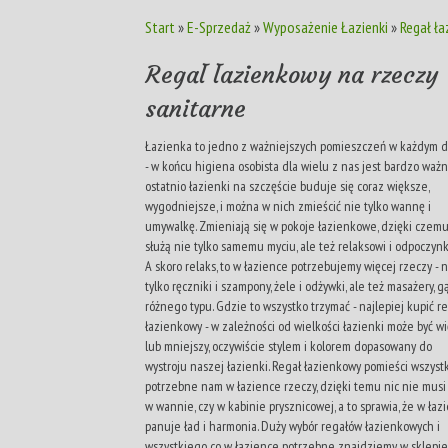
Start
»
E-Sprzedaż
»
Wyposażenie Łazienki
»
Regał ła
Regał łazienkowy na rzeczy
sanitarne
Łazienka to jedno z ważniejszych pomieszczeń w każdym 
- w końcu higiena osobista dla wielu z nas jest bardzo ważn
ostatnio łazienki na szczęście buduje się coraz większe,
wygodniejsze, i można w nich zmieścić nie tylko wannę i
umywalkę. Zmieniają się w pokoje łazienkowe, dzięki czem
służą nie tylko samemu myciu, ale też relaksowi i odpoczynk
A skoro relaks, to w łazience potrzebujemy więcej rzeczy - n
tylko ręczniki i szampony, żele i odżywki, ale też masażery, g
różnego typu. Gdzie to wszystko trzymać - najlepiej kupić r
łazienkowy - w zależności od wielkości łazienki może być w
lub mniejszy, oczywiście stylem i kolorem dopasowany do
wystroju naszej łazienki. Regał łazienkowy pomieści wszyst
potrzebne nam w łazience rzeczy, dzięki temu nic nie musi
w wannie, czy w kabinie prysznicowej, a to sprawia, że w łaz
panuje ład i harmonia. Duży wybór regałów łazienkowych i
wszystkiego co w łazience potrzebne znajdziemy w sklepie