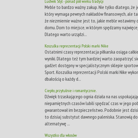
Ludwik Styl - ponad pół wieku tradycji
Meble to bardzo ważny zakup. Nie tylko dlatego, że j
który wymaga pewnych nakładów finansowych, ale ta
że niezmiernie ważne jest to, jakie meble wstawimy
domu. Dom to miejsce, w którym spędzamy najwięcej
Dlatego warto urządzi...
Koszulka reprezentacji Polski marki Nike
Ostatnimi czasy reprezentacja piłkarska osiąga całk
wyniki. Dlatego też tym bardziej warto zaopatrzyć s
gadżet dostępny w specjalistycznym sklepie sporto
Sport. Koszulka reprezentacji Polski marki Nike wyko
dbałością o każdy d...
Ciepło, przytulnie i romantycznie.
Dźwięk trzaskającego ognia działa na nas uspokajają
niepamiętnych czasów lubili spędzać czas w jego pobl
gwarantował im bezpieczeństwo. Podobnie jest dzisi
to dzisiaj substytut dawnego paleniska. Stanowią d
alternatywę ...
Wszystko dla włosów