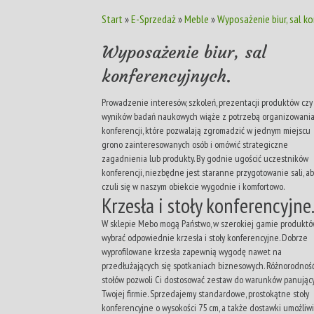
Start
»
E-Sprzedaż
»
Meble
»
Wyposażenie biur, sal k
Wyposażenie biur, sal
konferencyjnych.
Prowadzenie interesów, szkoleń, prezentacji produktów czy
wyników badań naukowych wiąże z potrzebą organizowani
konferencji, które pozwalają zgromadzić w jednym miejscu
grono zainteresowanych osób i omówić strategiczne
zagadnienia lub produkty. By godnie ugościć uczestników
konferencji, niezbędne jest staranne przygotowanie sali, ab
czuli się w naszym obiekcie wygodnie i komfortowo.
Krzesła i stoły konferencyjne
W sklepie Mebo mogą Państwo, w szerokiej gamie produktó
wybrać odpowiednie krzesła i stoły konferencyjne. Dobrze
wyprofilowane krzesła zapewnią wygodę nawet na
przedłużających się spotkaniach biznesowych. Różnorodnoś
stołów pozwoli Ci dostosować zestaw do warunków panując
Twojej firmie. Sprzedajemy standardowe, prostokątne stoły
konferencyjne o wysokości 75 cm, a także dostawki umożliw