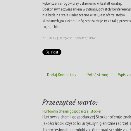
wykończenie rogów przy ustawieniu w kształt owalny.
Doskonałym rozwiązaniem w sytuacji, gdy stoły konferencyj
nie będą na stałe umieszczone w sali, jest oferta stołów
składanych, po złożeniu nóg stół zajmuje tylko taką przestr
co jego blat.
2015-07-13
|
Kategoria: E-Sprzedaż / Meble
Dodaj Komentarz
Poleć stronę
Wpis za
Przeczytać warto:
Hurtownia chemii gospodarczej Stocker
Hurtownia chemii gospodarczej Stocker oferuje zna
jakości środki czystości, artykuły higieniczne i sprzęt 
To profesjonalne produkty, które poradzą sobie z k