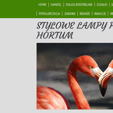
HOME
HANDEL
USŁUGI BUDOWLANE
DZIAŁKI
POPULARYZACJA
ZABAWA
BRANŻE
WAKACJE
W
STYLOWE LAMPY 
HORTUM