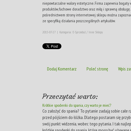
niepowtarzalne walory estetyczne. Firma zapewnia bogaty 
produktów, fachowe doradztwo oraz miłą i sprawną obsługę.
pośrednictwem strony internetowej sklepu można zapoznać
ze specyfiką działania poszczególnych artykułów.
2015-07-27
|
Kategoria: E-Sprzedaż / Inne Sklepy
Dodaj Komentarz
Poleć stronę
Wpis za
Przeczytać warto:
Krótkie spodenki do spania, czy warto je mieć?
Co założyć do spania? To pytanie zadają sobie całe r
przed pójściem do łóżka. Dlatego postaram się przy
swój punkt widzenia, wobec tego pytania. I tak najle
krótkie spodenki do spania, które mogą być używane 