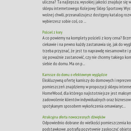
uliczna? Ta najlepsza, wysokiej jakości znajduje się 
sklepu internetowego Kolejowy Sklep Sportowy. Wyst
wolnej chwili, przeanalizujesz dostępny katalog rozw
wybierzesz sobie coś, co ...
Pościel z kory
A co powiemy na komplety pościeli z kory cena? Brz
ciekawie i na pewno każdy zastanawia się, jak do wygl
trzeba przyznać, że jest to naprawdę niesamowite i
się poważnie zastanowić, czy nie chcemy takiego ko
siebie do domu. Ma on p...
Karnisze do domu o efektownym wyglądzie
Ekskluzywną ofertę karniszy do domowych i repreze
pomieszczeń znajdziemy w propozycji sklepu inter
HomeWood, dla którego najistotniejsze jest maksy
zadowolenie klientów indywidualnych oraz biznesow
spotykanym sposobem wykończenia omawianyc...
Atrakcyjna oferta nowoczesnych dźwięków
Odpowiednio dobrane do wielkości pomieszczenia k
podstawkowe, potrafią pozytywnie zaskoczyć objętoś