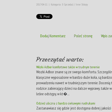
2017-04-11
|
Kategoria: E-Sprzedaż / Inne Sklepy
Dodaj Komentarz
Poleć stronę
Wpis za
Przeczytać warto:
Wózki Adbor komfortowe także w trudnym terenie
Wozki Adbor znane są ze swego komfortu. Szczegól
klasyczne wyposażone w bardzo duże koła, są bardz
prowadzeniu nawet w trudniejszym terenie. Docenią
rodzice zabierający dzieci na dalsze wyprawy, także w
leśne odstępy, w kt�...
Odzież uliczna z bardzo ciekawymi nadrukami
Zastanawiasz się gdzie jest dostępna dobrej jakości