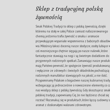
Sklep z tradycyjną polską
żywnością
Smak Polskiej Tradycji to sklep z polską żywnością, dzięki
któremu na stoły w całej Polsce zamiast nafaszerowanego
chemią jedzenia trafia żywność o smaku i aromacie
przywołującym wspaniałe wspomnienia z babcinych obiadó
wsi. Miłośnicy łakoci docenią nasze słodycze, osoby lubiące 
coś mocniejszego chętnie sięgają po nasze nalewki, które
fantastycznie stawiają na nogi i są świetnym dodatkiem do
przyjemnych rodzinnych spotkań. Zamawiając nasze produk
mają Państwo pewność, że spożyjecie żywność produkowaną 
i wyłącznie ze zdrowych i świeżych składników, pochodzącą
rodzinnych manufaktur stawiających na jakość, a nie ilość.
Przypominamy Polakom o bogactwie naszej kulinarnej tradyc
wzbogacając ją jednocześnie o nowoczesne elementy, co cz
nas wiodący sklep z polską żywnością. Gdy skosztujesz sma
polskiej tradycji, zapewniamy Cię, że nie będziesz chciał się
rozstać! Rozsmakuj się w produktach, które łączą cudowny s
aromat z doskonałymi walorami zdrowotnymi.