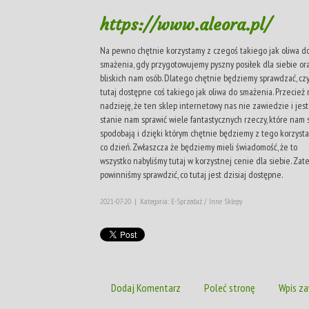
https://www.aleora.pl/
Na pewno chętnie korzystamy z czegoś takiego jak oliwa d
smażenia, gdy przygotowujemy pyszny posiłek dla siebie or
bliskich nam osób. Dlatego chętnie będziemy sprawdzać, czy
tutaj dostępne coś takiego jak oliwa do smażenia. Przecież
nadzieję, że ten sklep internetowy nas nie zawiedzie i jest
stanie nam sprawić wiele fantastycznych rzeczy, które nam 
spodobają i dzięki którym chętnie będziemy z tego korzyst
co dzień. Zwłaszcza że będziemy mieli świadomość, że to
wszystko nabyliśmy tutaj w korzystnej cenie dla siebie. Zat
powinniśmy sprawdzić, co tutaj jest dzisiaj dostępne.
2021-07-20
|
Kategoria: E-Sprzedaż / Inne Sklepy
Dodaj Komentarz
Poleć stronę
Wpis za