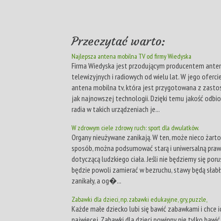
Przeczytać warto:
Najlepsza antena mobilna TV od firmy Wiedyska
Firma Wiedyska jest przodującym producentem ante
telewizyjnych i radiowych od wielu lat. W jego oferci
antena mobilna tv, która jest przygotowana z zast
jak najnowszej technologii. Dzięki temu jakość odbior
radia w takich urządzeniach je...
W zdrowym ciele zdrowy ruch: sport dla dwulatków.
Organy nieużywane zanikają. W ten, może nieco żarto
sposób, można podsumować starą i uniwersalną pra
dotyczącą ludzkiego ciała. Jeśli nie będziemy się poru
będzie powoli zamierać w bezruchu, stawy będą słabły
zanikały, a og�...
Zabawki dla dzieci, np. zabawki edukayjne, gry, puzzle,
Każde małe dziecko lubi się bawić zabawkami i chce i
najwięcej. Zabawki dla dzieci powinny nie tylko bawić