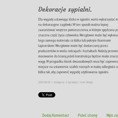
Dekoracje sypialni.
Dla wygody ustawiając łózko w sypialni, warto wykorzystać 
na dekoracyjne zagłówki. W ten sposób można lepiej
zaaranżować wnętrze pomieszczenia, w którym spędzana je
znaczna część życia człowieka. Wezgłowie może być wykon
tego samego materiału co łóżka lub pokryte tkaninami
tapicerskimi. Wezgłowie może być dostarczany przez
producentów w wielu rodzajach i kształtach. Należy przewi
mocowanie do ściany, jeżeli konstrukcja będzie miała znac
wagę. W przypadku łózek dwuosobowych musi być zapewni
miejsce na ustawienie szafek nocnych w małej odległości 
łóżka tak, aby zapewnić wygodę użytkowania sypialni.
2019-06-10
|
Kategoria: E-Sprzedaż / Inne Sklepy
Dodaj Komentarz
Poleć stronę
Wpis za