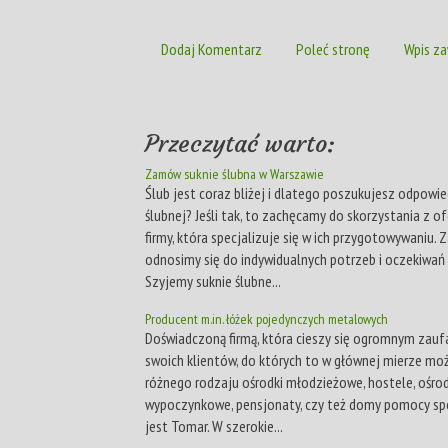
Dodaj Komentarz
Poleć stronę
Wpis za
Przeczytać warto:
Zamów suknie ślubna w Warszawie
Ślub jest coraz bliżej i dlatego poszukujesz odpowie
ślubnej? Jeśli tak, to zachęcamy do skorzystania z o
firmy, która specjalizuje się w ich przygotowywaniu.
odnosimy się do indywidualnych potrzeb i oczekiwań 
Szyjemy suknie ślubne...
Producent m.in. łóżek pojedynczych metalowych
Doświadczoną firmą, która cieszy się ogromnym zau
swoich klientów, do których to w głównej mierze moż
różnego rodzaju ośrodki młodzieżowe, hostele, ośrod
wypoczynkowe, pensjonaty, czy też domy pomocy sp
jest Tomar. W szerokie...