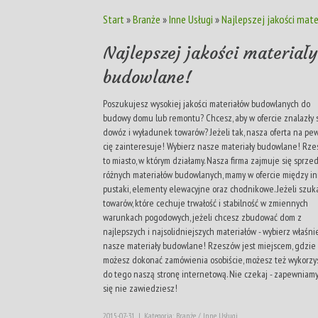
Start
»
Branże
»
Inne Usługi
»
Najlepszej jakości mat
Najlepszej jakości materiały
budowlane!
Poszukujesz wysokiej jakości materiałów budowlanych do
budowy domu lub remontu? Chcesz, aby w ofercie znalazły 
dowóz i wyładunek towarów? Jeżeli tak, nasza oferta na pe
cię zainteresuje! Wybierz nasze materiały budowlane! Rz
to miasto, w którym działamy. Nasza firma zajmuje się sprze
różnych materiałów budowlanych, mamy w ofercie między i
pustaki, elementy elewacyjne oraz chodnikowe. Jeżeli szuk
towarów, które cechuje trwałość i stabilność w zmiennych
warunkach pogodowych, jeżeli chcesz zbudować dom z
najlepszych i najsolidniejszych materiałów - wybierz właśni
nasze materiały budowlane! Rzeszów jest miejscem, gdzie
możesz dokonać zamówienia osobiście, możesz też wykorzy
do tego naszą stronę internetową. Nie czekaj - zapewniamy
się nie zawiedziesz!
2015-07-31
|
Kategoria: Branże / Inne Usługi