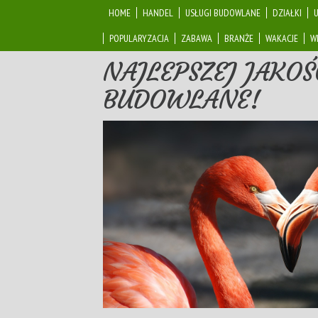
HOME
HANDEL
USŁUGI BUDOWLANE
DZIAŁKI
POPULARYZACJA
ZABAWA
BRANŻE
WAKACJE
W
NAJLEPSZEJ JAKOŚ
BUDOWLANE!