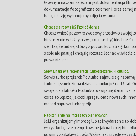
Głównym naszym zajęciem jest dokumentacja filmo
dokumentacja fotograficzna ceremonii, oraz samej m
Na tę okazję wykonujemy zdjęcia w rama...
Chcesz się rozwieść? Przyjdź do nas!
Chcesz wnieść pozew rozwodowy przeciwko swojej ż
Niestety, nie w każdym związku musi być idealnie. C
się i tak, że ludzie, którzy z pozoru kochali się, komp
siebie nie pasują i chcą się rozstać. Jednak w świetle 
prawa nie jest...
Serwis, naprawa, regeneracja turbosprężarek - Polturbo.
Serwis turbosprężarek Polturbo zajmuje się naprawą
turbosprężarek. Firma działa na runku już od 16 lat. 
swojej działalności Polturbo rozwija się dynamicznie
coraz to lepszej jakości sprzętu oraz nowszych, inn
metod naprawy turbospr�...
Nagłośnienie na imprezach plenerowych.
Jeśli organizujemy imprezę lub też wydarzenie to dobr
wszystko będzie przygotowane jak najlepiej.Nie tylk
powinny zaskakiwać gości.Ważne jest przede wszyst